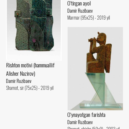
O‘tirgan ayol
Damir Ruzibaev
Marmar (95x25) - 2019 yil
Rishton motivi (hammuallif
Alisher Nazirov)
Damir Ruzibaev
Shamot, sir (75x25) - 2019 yil
O‘ynayotgan farishta
Damir Ruzibaev
Shamot, shisha (50x9) - 2003 yil