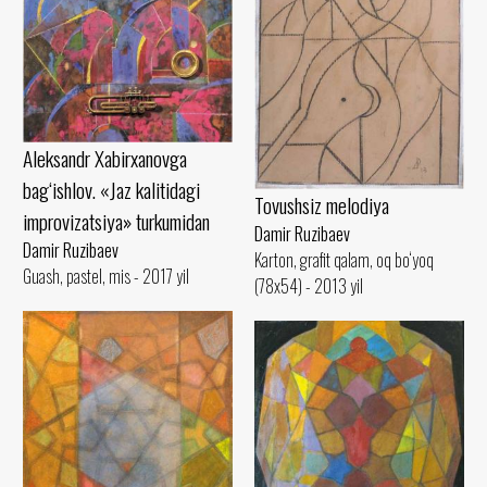
Aleksandr Xabirxanovga
bag‘ishlov. «Jaz kalitidagi
Tovushsiz melodiya
improvizatsiya» turkumidan
Damir Ruzibaev
Damir Ruzibaev
Karton, grafit qalam, oq bo‘yoq
Guash, pastel, mis - 2017 yil
(78x54) - 2013 yil