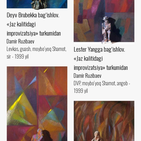
Deyv Brubekka bag‘ishlov.
«Jaz kalitidagi
improvizatsiya» turkumidan
Damir Ruzibaev
Lester Yangga bag‘ishlov.
Levkas, guash, moybo‘yoq Shamot,
sir - 1999 yil
«Jaz kalitidagi
improvizatsiya» turkumidan
Damir Ruzibaev
DVP, moybo‘yoq Shamot, angob -
1999 yil