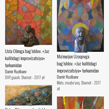
Usta Olimga bag‘ishlov. «Jaz
Ma’murjon Uzoqovga
kalitidagi improvizatsiya»
bag‘ishlov. «Jaz kalitidagi
turkumidan
improvizatsiya» turkumidan
Damir Ruzibaev
Damir Ruzibaev
DVP, guash. Shamot - 2017 yil
Mato, moybo‘yoq. Shamot - 2017
yil