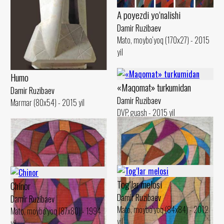
A poyezdi yo‘nalishi
Damir Ruzibaev
Mato, moybo‘yoq (170x27) - 2015
yil
Humo
«Maqomat» turkumidan
Damir Ruzibaev
Damir Ruzibaev
Marmar (80x54) - 2015 yil
DVP, guash - 2015 yil
Tog‘lar melosi
Chinor
Damir Ruzibaev
Damir Ruzibaev
Mato, moybo‘yoq (84x84) - 2012
Mato, moybo‘yoq (87x80) - 1994
yil
yil