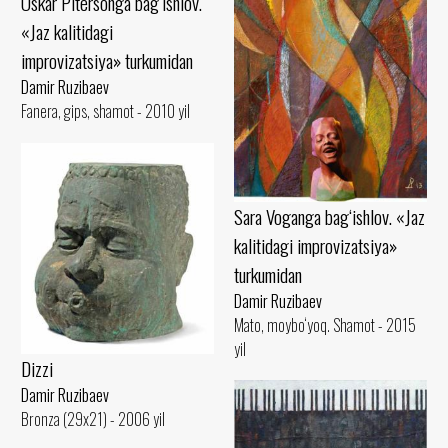
Oskar Pitersonga bag‘ishlov.
«Jaz kalitidagi
improvizatsiya» turkumidan
Damir Ruzibaev
Fanera, gips, shamot - 2010 yil
Sara Voganga bag‘ishlov. «Jaz
kalitidagi improvizatsiya»
turkumidan
Damir Ruzibaev
Mato, moybo‘yoq. Shamot - 2015
yil
Dizzi
Damir Ruzibaev
Bronza (29x21) - 2006 yil