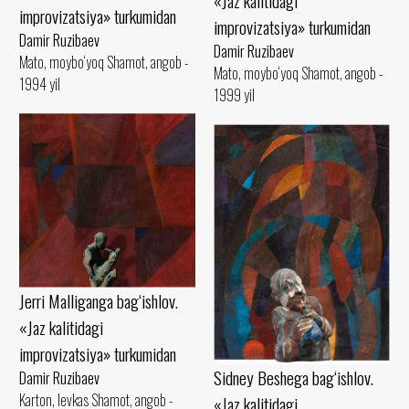
«Jaz kalitidagi
improvizatsiya» turkumidan
improvizatsiya» turkumidan
Damir Ruzibaev
Damir Ruzibaev
Mato, moybo‘yoq Shamot, angob -
Mato, moybo‘yoq Shamot, angob -
1994 yil
1999 yil
Jerri Malliganga bag‘ishlov.
«Jaz kalitidagi
improvizatsiya» turkumidan
Sidney Beshega bag‘ishlov.
Damir Ruzibaev
Karton, levkas Shamot, angob -
«Jaz kalitidagi