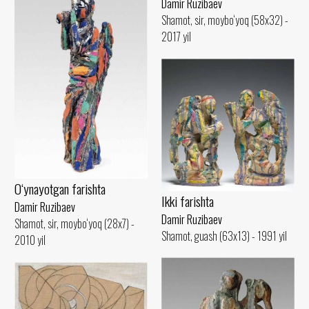
Damir Ruzibaev
Shamot, sir, moybo‘yoq (58x32) -
2017 yil
O‘ynayotgan farishta
Ikki farishta
Damir Ruzibaev
Damir Ruzibaev
Shamot, sir, moybo‘yoq (28x7) -
Shamot, guash (63x13) - 1991 yil
2010 yil