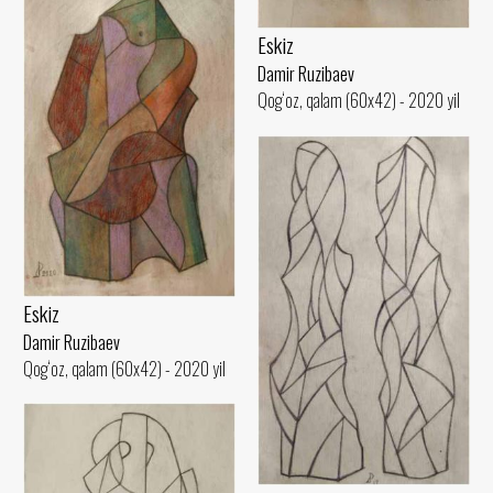
Eskiz
Damir Ruzibaev
Qog‘oz, qalam (60x42) - 2020 yil
Eskiz
Damir Ruzibaev
Qog‘oz, qalam (60x42) - 2020 yil