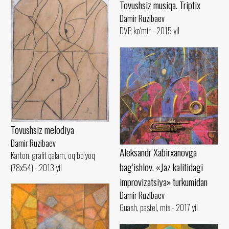
Tovushsiz musiqa. Triptix
Damir Ruzibaev
DVP, ko‘mir - 2015 yil
Tovushsiz melodiya
Damir Ruzibaev
Aleksandr Xabirxanovga
Karton, grafit qalam, oq bo‘yoq
bag‘ishlov. «Jaz kalitidagi
(78x54) - 2013 yil
improvizatsiya» turkumidan
Damir Ruzibaev
Guash, pastel, mis - 2017 yil