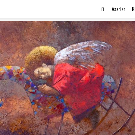
Asarlar
R