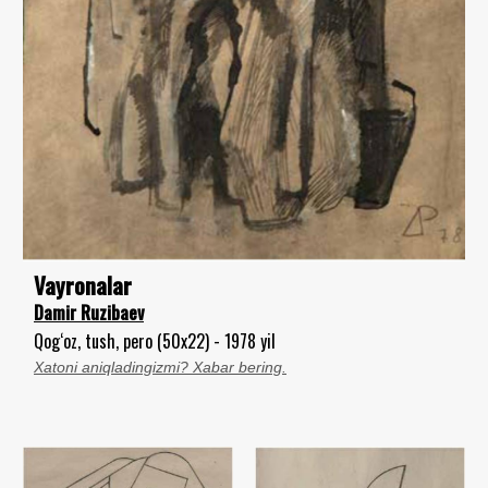
Vayronalar
Damir Ruzibaev
Qog‘oz, tush, pero (50x22) - 1978 yil
Xatoni aniqladingizmi? Xabar bering.