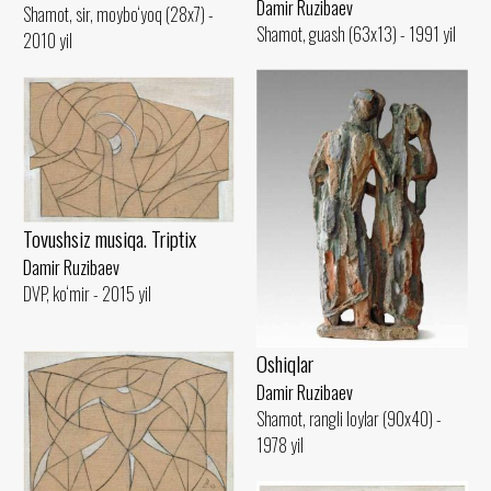
Damir Ruzibaev
Shamot, sir, moybo‘yoq (28x7) -
Shamot, guash (63x13) - 1991 yil
2010 yil
Tovushsiz musiqa. Triptix
Damir Ruzibaev
DVP, ko‘mir - 2015 yil
Oshiqlar
Damir Ruzibaev
Shamot, rangli loylar (90x40) -
1978 yil