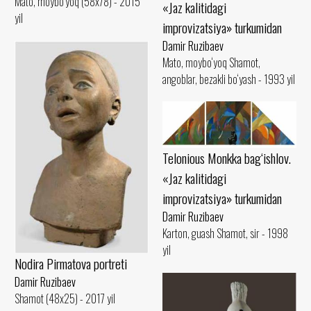
Mato, moybo‘yoq (58x78) - 2015
«Jaz kalitidagi
yil
improvizatsiya» turkumidan
Damir Ruzibaev
Mato, moybo‘yoq Shamot,
angoblar, bezakli bo‘yash - 1993 yil
Telonious Monkka bag‘ishlov.
«Jaz kalitidagi
improvizatsiya» turkumidan
Damir Ruzibaev
Karton, guash Shamot, sir - 1998
yil
Nodira Pirmatova portreti
Damir Ruzibaev
Shamot (48x25) - 2017 yil