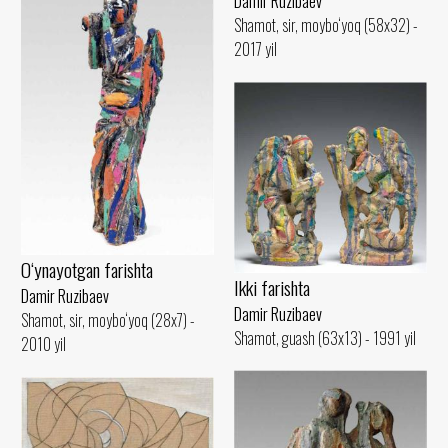
Damir Ruzibaev
Shamot, sir, moybo‘yoq (58x32) -
2017 yil
O‘ynayotgan farishta
Ikki farishta
Damir Ruzibaev
Damir Ruzibaev
Shamot, sir, moybo‘yoq (28x7) -
Shamot, guash (63x13) - 1991 yil
2010 yil