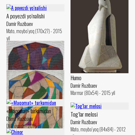
A poyezdi yo‘nalishi
Damir Ruzibaev
Mato, moybo‘yoq (170x27) - 2015
yil
Humo
Damir Ruzibaev
Marmar (80x54) - 2015 yil
«Maqomat» turkumidan
Tog‘lar melosi
Damir Ruzibaev
Damir Ruzibaev
DVP, guash - 2015 yil
Mato, moybo‘yoq (84x84) - 2012