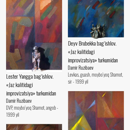
Deyv Brubekka bag‘ishlov.
«Jaz kalitidagi
improvizatsiya» turkumidan
Damir Ruzibaev
Levkas, guash, moybo‘yoq Shamot,
Lester Yangga bag‘ishlov.
sir - 1999 yil
«Jaz kalitidagi
improvizatsiya» turkumidan
Damir Ruzibaev
DVP, moybo‘yoq Shamot, angob -
1999 yil