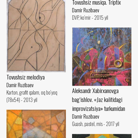
Tovushsiz musiqa. Triptix
Damir Ruzibaev
DVP, ko‘mir - 2015 yil
Tovushsiz melodiya
Damir Ruzibaev
Aleksandr Xabirxanovga
Karton, grafit qalam, oq bo‘yoq
bag‘ishlov. «Jaz kalitidagi
(78x54) - 2013 yil
improvizatsiya» turkumidan
Damir Ruzibaev
Guash, pastel, mis - 2017 yil