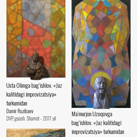
Usta Olimga bag‘ishlov. «Jaz
kalitidagi improvizatsiya»
turkumidan
Damir Ruzibaev
Ma’murjon Uzoqovga
DVP, guash. Shamot - 2017 yil
bag‘ishlov. «Jaz kalitidagi
improvizatsiya» turkumidan