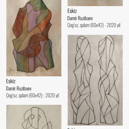
Eskiz
Damir Ruzibaev
Qog‘oz, qalam (60x42) - 2020 yil
Eskiz
Damir Ruzibaev
Qog‘oz, qalam (60x42) - 2020 yil