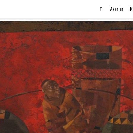
Asarlar
R