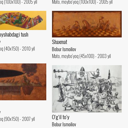
oq (100x100) - 2005 yil
Mato, moybo‘yoq (100x100) - 2005 yil
oyshabdagi tush
Shaxmat
v
q (40x150) - 2010 yil
Bobur Ismoilov
Mato, moybo‘yoq (45x100) - 2003 yil
v
O‘g‘il to‘y
q (90x150) - 2007 yil
Bobur Ismoilov