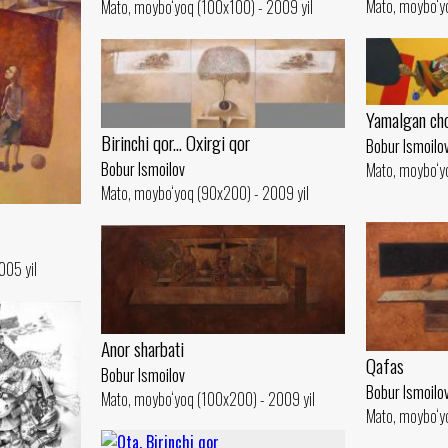
Mato, moybo‘y
Mato, moybo‘yoq (100x100) - 2009 yil
Yamalgan ch
Birinchi qor... Oxirgi qor
Bobur Ismoilo
Bobur Ismoilov
Mato, moybo‘yo
Mato, moybo‘yoq (90x200) - 2009 yil
005 yil
Anor sharbati
Qafas
Bobur Ismoilov
Bobur Ismoilo
Mato, moybo‘yoq (100x200) - 2009 yil
Mato, moybo‘yo