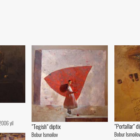
2006 yil
"Portallar" di
"Tegish" diptix
Bobur Ismoilo
Bobur Ismoilov