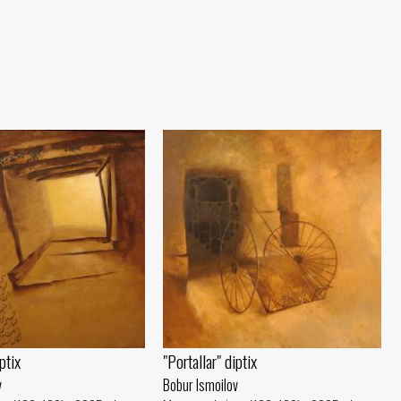
ptix
"Portallar" diptix
v
Bobur Ismoilov