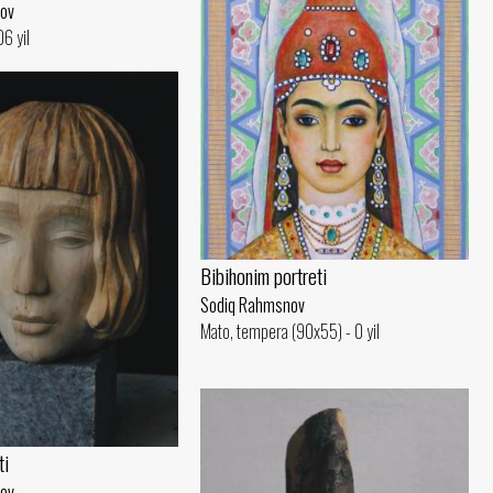
ov
6 yil
Bibihonim portreti
Sodiq Rahmsnov
Mato, tempera (90x55) - 0 yil
ti
ov