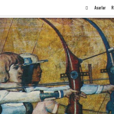
Asarlar
R