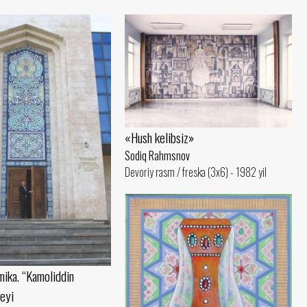
«Hush kelibsiz»
Sodiq Rahmsnov
Devoriy rasm / freska (3x6) - 1982 yil
mika. “Kamoliddin
eyi