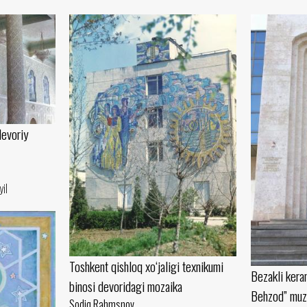
evoriy
yil
Toshkent qishloq xo‘jaligi texnikumi
Bezakli kera
binosi devoridagi mozaika
Behzod” muz
Sodiq Rahmsnov