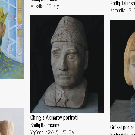
Sodiq Rahmsn
Mozaika - 1984 yil
Keramika - 200
Chingiz Axmarov portreti
Sodiq Rahmsnov
Go‘zal portre
Yog‘och (43x22) - 2000 yil
Sodiq Rahmsn