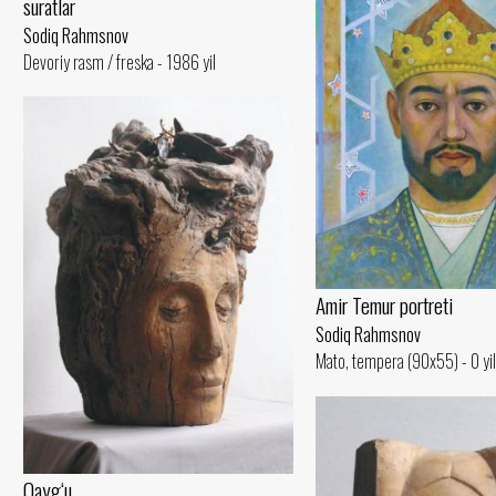
suratlar
Sodiq Rahmsnov
Devoriy rasm / freska - 1986 yil
Amir Temur portreti
Sodiq Rahmsnov
Mato, tempera (90x55) - 0 yil
Qayg‘u