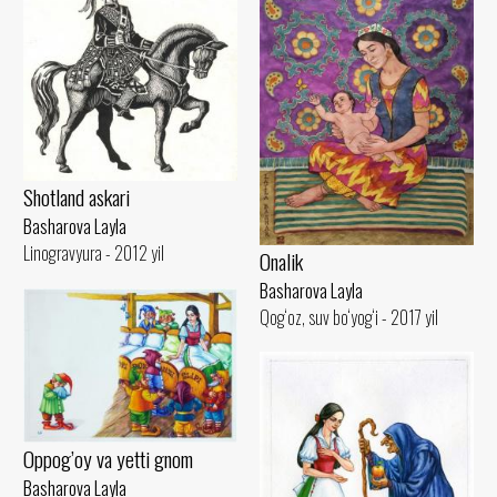
Shotland askari
Basharova Layla
Linogravyura - 2012 yil
Onalik
Basharova Layla
Qog‘oz, suv bo‘yog‘i - 2017 yil
Oppog’oy va yetti gnom
Basharova Layla