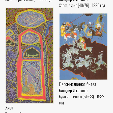
Холст, акрил (40x76) - 1996 год
Бессмысленная битва
Баходир Джалалов
Бумага, темпера (51x36) - 1982
год
Хива