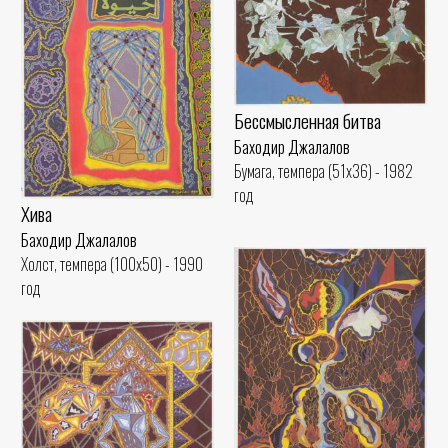
Бессмысленная битва
Баходир Джалалов
Бумага, темпера (51x36) - 1982
год
Хива
Баходир Джалалов
Холст, темпера (100x50) - 1990
год