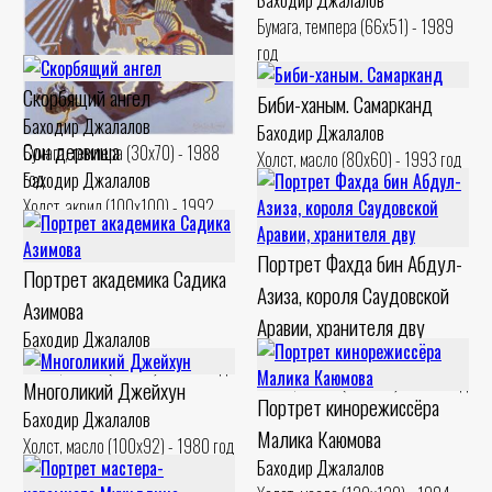
Баходир Джалалов
Бумага, темпера (66x51) - 1989
Сёстры
год
Баходир Джалалов
Холст, акрил (76x76) - 1996 год
Скорбящий ангел
Биби-ханым. Самарканд
Баходир Джалалов
Баходир Джалалов
Сон дервиша
Бумага, темпера (30x70) - 1988
Холст, масло (80x60) - 1993 год
год
Баходир Джалалов
Холст, акрил (100x100) - 1992
год
Портрет Фахда бин Абдул-
Портрет академика Садика
Азиза, короля Саудовской
Азимова
Аравии, хранителя дву
Баходир Джалалов
Баходир Джалалов
Холст, масло (60x80) - 1998 год
Холст, масло (120x90) - 1992 год
Многоликий Джейхун
Портрет кинорежиссёра
Баходир Джалалов
Малика Каюмова
Холст, масло (100x92) - 1980 год
Баходир Джалалов