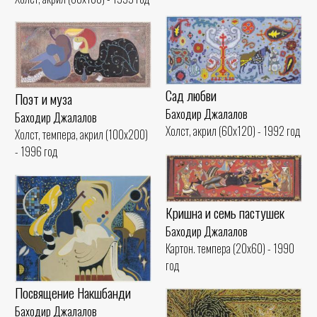
Сад любви
Поэт и муза
Баходир Джалалов
Баходир Джалалов
Холст, акрил (60x120) - 1992 год
Холст, темпера, акрил (100x200)
- 1996 год
Кришна и семь пастушек
Баходир Джалалов
Картон. темпера (20x60) - 1990
год
Посвящение Накшбанди
Баходир Джалалов