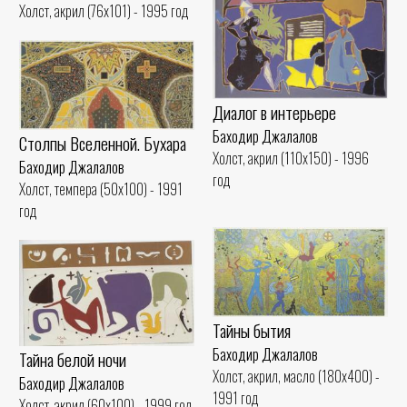
Холст, акрил (76x101) - 1995 год
Диалог в интерьере
Баходир Джалалов
Столпы Вселенной. Бухара
Холст, акрил (110x150) - 1996
Баходир Джалалов
год
Холст, темпера (50x100) - 1991
год
Тайны бытия
Баходир Джалалов
Тайна белой ночи
Холст, акрил, масло (180x400) -
Баходир Джалалов
1991 год
Холст, акрил (60x100) - 1999 год