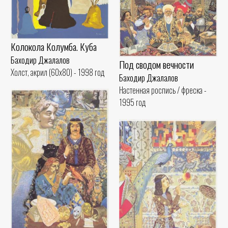
Колокола Колумба. Куба
Баходир Джалалов
Под сводом вечности
Холст, акрил (60x80) - 1998 год
Баходир Джалалов
Настенная роспись / фреска -
1995 год