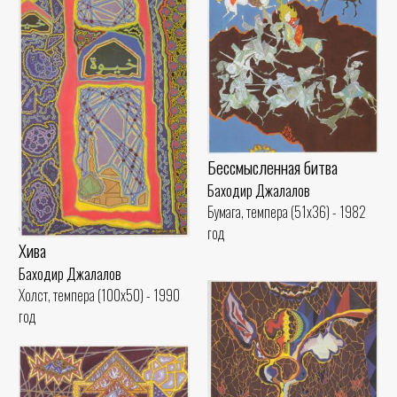
Бессмысленная битва
Баходир Джалалов
Бумага, темпера (51x36) - 1982
год
Хива
Баходир Джалалов
Холст, темпера (100x50) - 1990
год