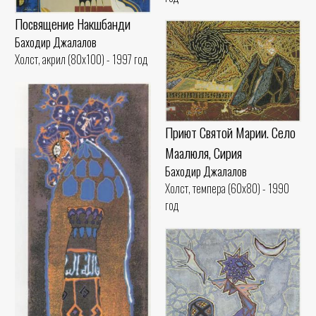
Посвящение Накшбанди
Баходир Джалалов
Холст, акрил (80x100) - 1997 год
Приют Святой Марии. Село
Маалюля, Сирия
Баходир Джалалов
Холст, темпера (60x80) - 1990
год