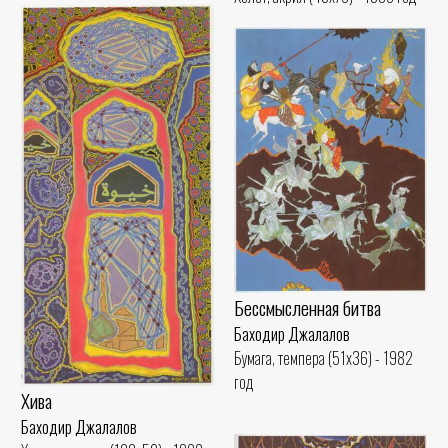
Бессмысленная битва
Баходир Джалалов
Бумага, темпера (51x36) - 1982
год
Хива
Баходир Джалалов