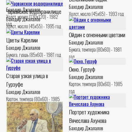
Портрет Урала Тансыкбаева
Баходир Джалалов
Баходир Джалалов
Чарвакское водохранилище
Холст, масло (45x65) - 1993 год
Холст, масло (130x120) - 1982
Баходир Джалалов
год
Холст, масло (45x55) - 1995 год
Ойдин с огненными цветами
Цветы Карелии
Баходир Джалалов
Баходир Джалалов
Бумага, темпера (80x60) - 1981
Бумага, гуашь (85x60) - 1981 год
год
Окно. Гурзуф
Старая узкая улица в
Баходир Джалалов
Гурзуфе
Картон. темпера (80x60) - 1985
год
Баходир Джалалов
Картон. темпера (80x60) - 1985
год
Портрет художника
Вячеслава Ахунова
Баходир Джалалов