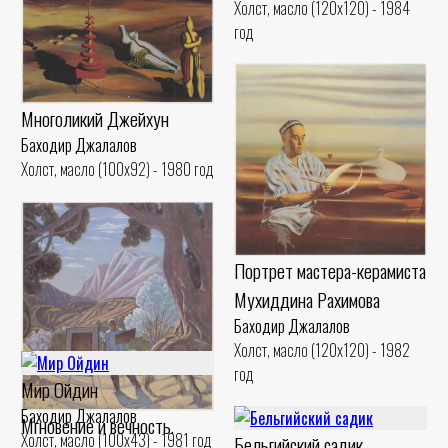
Холст, масло (120x120) - 1984
год
Многоликий Джейхун
Баходир Джалалов
Холст, масло (100x92) - 1980 год
Портрет мастера-керамиста
Мухиддина Рахимова
Баходир Джалалов
Холст, масло (120x120) - 1982
год
Мир Ойдин
Баходир Джалалов
Мгновение и вечность.
Холст, масло (100x43) - 1981 год
Бельгийский садик