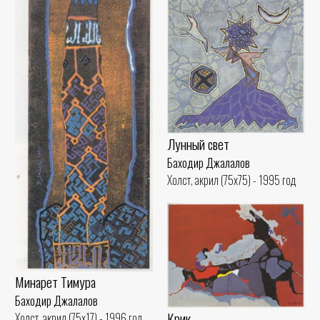
Лунный свет
Баходир Джалалов
Холст, акрил (75x75) - 1995 год
Минарет Тимура
Баходир Джалалов
Крик
Холст, акрил (75x17) - 1996 год