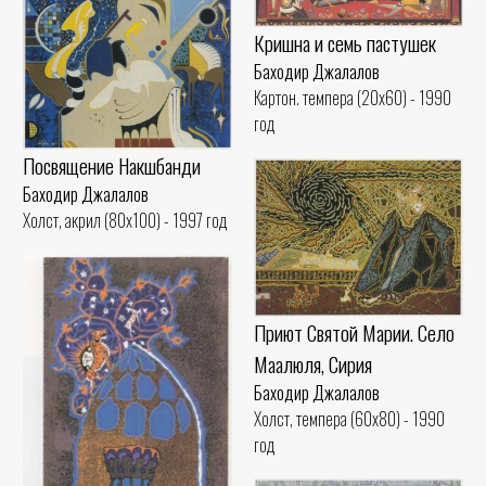
Кришна и семь пастушек
Баходир Джалалов
Картон. темпера (20x60) - 1990
год
Посвящение Накшбанди
Баходир Джалалов
Холст, акрил (80x100) - 1997 год
Приют Святой Марии. Село
Маалюля, Сирия
Баходир Джалалов
Холст, темпера (60x80) - 1990
год