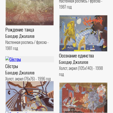
Настенная роспись / фреска -
1987 год
Рождение танца
Баходир Джалалов
Настенная роспись / фреска -
1981 год
Осознание единства
Баходир Джалалов
Сёстры
Холст, акрил (105x140) - 1998
Баходир Джалалов
год
Холст, акрил (76x76) - 1996 год