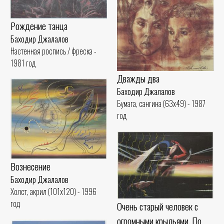
Рождение танца
Баходир Джалалов
Настенная роспись / фреска -
1981 год
Дважды два
Баходир Джалалов
Бумага, сангина (63x49) - 1987
год
Вознесение
Баходир Джалалов
Холст, акрил (101x120) - 1996
год
Очень старый человек с
огромными крыльями. По