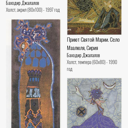
Баходир Джалалов
Холст, акрил (80x100) - 1997 год
Приют Святой Марии. Село
Маалюля, Сирия
Баходир Джалалов
Холст, темпера (60x80) - 1990
год