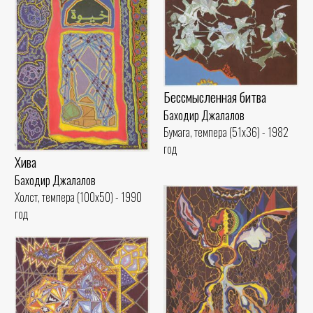
Бессмысленная битва
Баходир Джалалов
Бумага, темпера (51x36) - 1982
год
Хива
Баходир Джалалов
Холст, темпера (100x50) - 1990
год