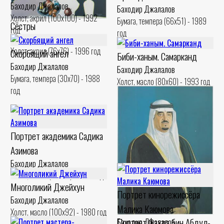
Баходир Джалалов
Баходир Джалалов
Холст, акрил (100x100) - 1992
Бумага, темпера (66x51) - 1989
Сёстры
год
год
Баходир Джалалов
Холст, акрил (76x76) - 1996 год
Скорбящий ангел
Биби-ханым. Самарканд
Баходир Джалалов
Баходир Джалалов
Бумага, темпера (30x70) - 1988
Холст, масло (80x60) - 1993 год
год
Портрет академика Садика
Азимова
Баходир Джалалов
Холст, масло (60x80) - 1998 год
Многоликий Джейхун
Портрет кинорежиссёра
Баходир Джалалов
Малика Каюмова
Холст, масло (100x92) - 1980 год
Портрет Фахда бин Абдул-
Баходир Джалалов