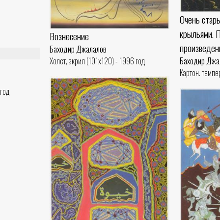
Очень стар
крыльями. 
Вознесение
произведени
Баходир Джалалов
Холст, акрил (101x120) - 1996 год
Баходир Джа
Картон. темпе
 год