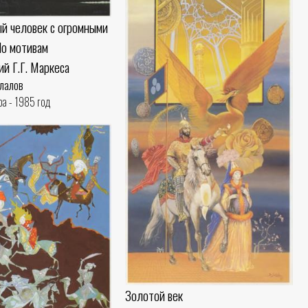
ый человек с огромными
По мотивам
й Г.Г. Маркеса
лалов
ра - 1985 год
Золотой век