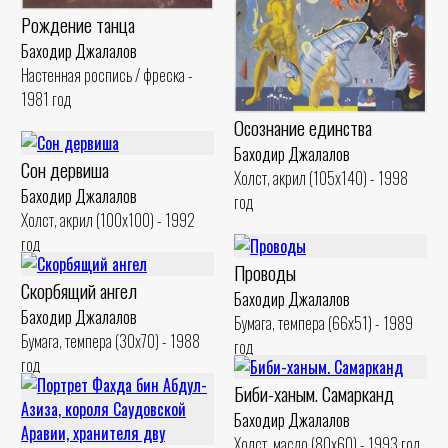
Рождение танца
Баходир Джалалов
Настенная роспись / фреска -
1981 год
Осознание единства
Баходир Джалалов
Сон дервиша
Холст, акрил (105x140) - 1998
Баходир Джалалов
год
Холст, акрил (100x100) - 1992
год
Проводы
Скорбящий ангел
Баходир Джалалов
Баходир Джалалов
Бумага, темпера (66x51) - 1989
Бумага, темпера (30x70) - 1988
год
год
Биби-ханым. Самарканд
Баходир Джалалов
Холст, масло (80x60) - 1993 год