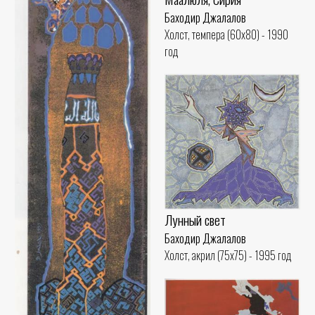
Баходир Джалалов
Холст, темпера (60x80) - 1990
год
Лунный свет
Баходир Джалалов
Холст, акрил (75x75) - 1995 год