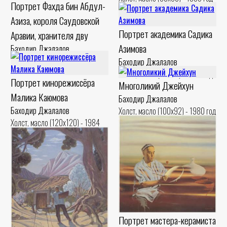
Портрет Фахда бин Абдул-
Азиза, короля Саудовской
Портрет академика Садика
Аравии, хранителя дву
Азимова
Баходир Джалалов
Холст, масло (120x90) - 1992 год
Баходир Джалалов
Холст, масло (60x80) - 1998 год
Портрет кинорежиссёра
Многоликий Джейхун
Малика Каюмова
Баходир Джалалов
Баходир Джалалов
Холст, масло (100x92) - 1980 год
Холст, масло (120x120) - 1984
год
Портрет мастера-керамиста