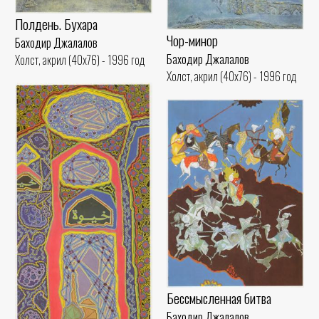
Полдень. Бухара
Чор-минор
Баходир Джалалов
Баходир Джалалов
Холст, акрил (40x76) - 1996 год
Холст, акрил (40x76) - 1996 год
Бессмысленная битва
Баходир Джалалов