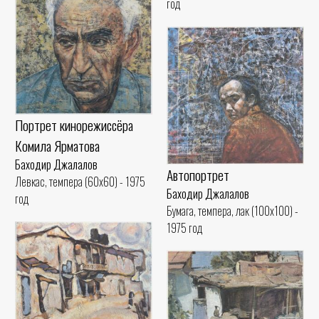
год
Портрет кинорежиссёра
Комила Ярматова
Баходир Джалалов
Автопортрет
Левкас, темпера (60x60) - 1975
Баходир Джалалов
год
Бумага, темпера, лак (100x100) -
1975 год