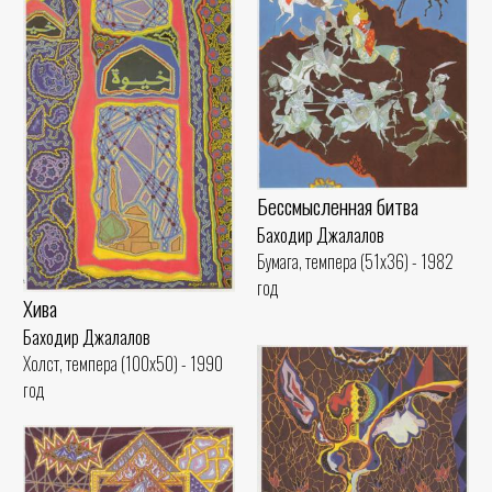
Бессмысленная битва
Баходир Джалалов
Бумага, темпера (51x36) - 1982
год
Хива
Баходир Джалалов
Холст, темпера (100x50) - 1990
год