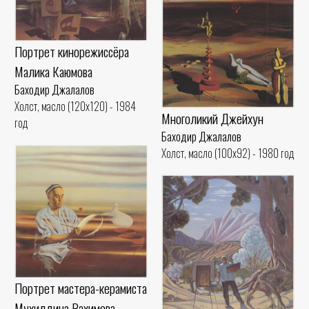
Портрет кинорежиссёра
Малика Каюмова
Баходир Джалалов
Холст, масло (120x120) - 1984
Многоликий Джейхун
год
Баходир Джалалов
Холст, масло (100x92) - 1980 год
Портрет мастера-керамиста
Мухиддина Рахимова