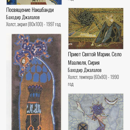
Посвящение Накшбанди
Баходир Джалалов
Холст, акрил (80x100) - 1997 год
Приют Святой Марии. Село
Маалюля, Сирия
Баходир Джалалов
Холст, темпера (60x80) - 1990
год