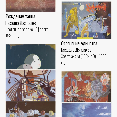
Рождение танца
Баходир Джалалов
Настенная роспись / фреска -
1981 год
Осознание единства
Баходир Джалалов
Холст, акрил (105x140) - 1998
год
Сёстры
Баходир Джалалов
Холст, акрил (76x76) - 1996 год
Проводы