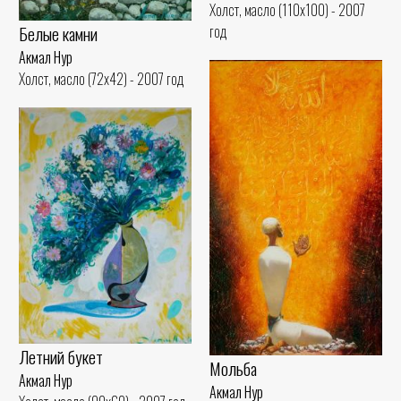
Холст, масло (110x100) - 2007
год
Белые камни
Акмал Нур
Холст, масло (72x42) - 2007 год
Летний букет
Мольба
Акмал Нур
Акмал Нур