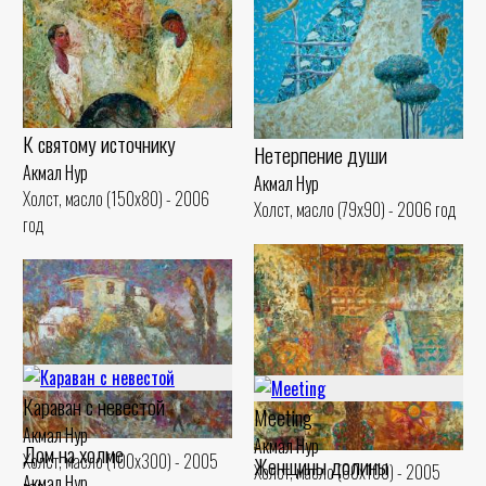
К святому источнику
Нетерпение души
Акмал Нур
Акмал Нур
Холст, масло (150x80) - 2006
Холст, масло (79x90) - 2006 год
год
Караван с невестой
Meeting
Акмал Нур
Акмал Нур
Дом на холме
Холст, масло (100x300) - 2005
Женщины долины
Холст, масло (60x100) - 2005
Акмал Нур