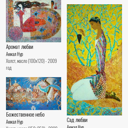
Аромат любви
Акмал Нур
Холст, масло (100x120) - 2009
год
Божественное небо
Сад любви
Акмал Нур
Акмал Нур