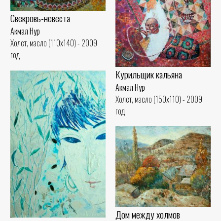
Свекровь-невеста
Акмал Нур
Холст, масло (110x140) - 2009
год
Курильщик кальяна
Акмал Нур
Холст, масло (150x110) - 2009
год
Дом между холмов