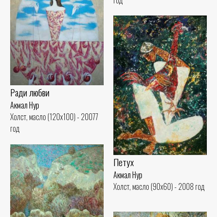
год
Ради любви
Акмал Нур
Холст, масло (120x100) - 20077
год
Петух
Акмал Нур
Холст, масло (90x60) - 2008 год