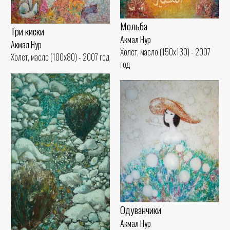
Мольба
Три киски
Акмал Нур
Акмал Нур
Холст, масло (150x130) - 2007
Холст, масло (100x80) - 2007 год
год
Одуванчики
Акмал Нур