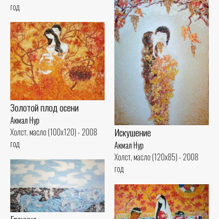
год
Золотой плод осени
Акмал Нур
Искушение
Холст, масло (100x120) - 2008
год
Акмал Нур
Холст, масло (120x85) - 2008
год