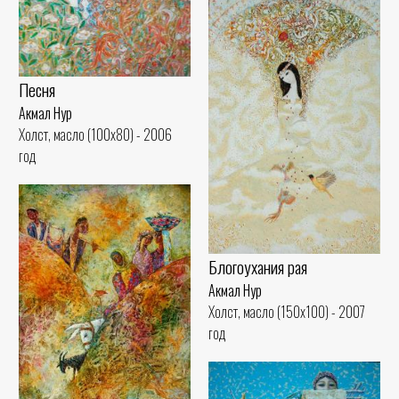
Песня
Акмал Нур
Холст, масло (100x80) - 2006
год
Блогоухания рая
Акмал Нур
Холст, масло (150x100) - 2007
год