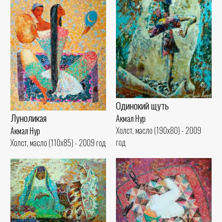
Одинокий щуть
Луноликая
Акмал Нур
Холст, масло (190x80) - 2009
Акмал Нур
год
Холст, масло (110x85) - 2009 год