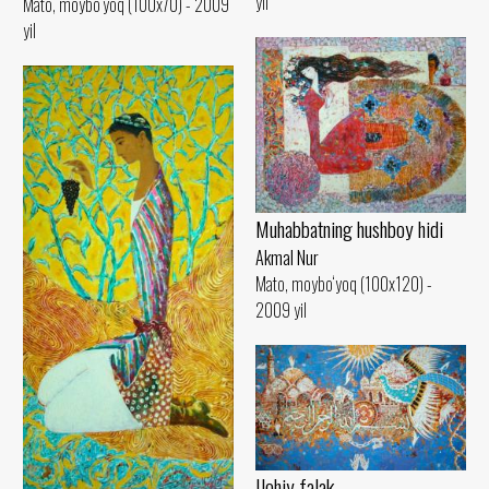
yil
Mato, moybo‘yoq (100x70) - 2009
yil
Muhabbatning hushboy hidi
Akmal Nur
Mato, moybo‘yoq (100x120) -
2009 yil
Ilohiy falak