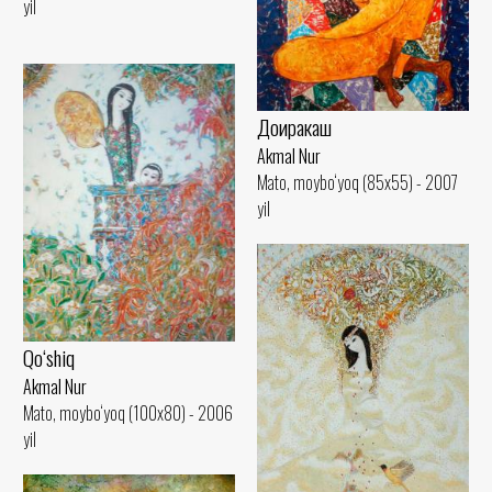
yil
Доиракаш
Akmal Nur
Mato, moybo‘yoq (85x55) - 2007
yil
Qo‘shiq
Akmal Nur
Mato, moybo‘yoq (100x80) - 2006
yil