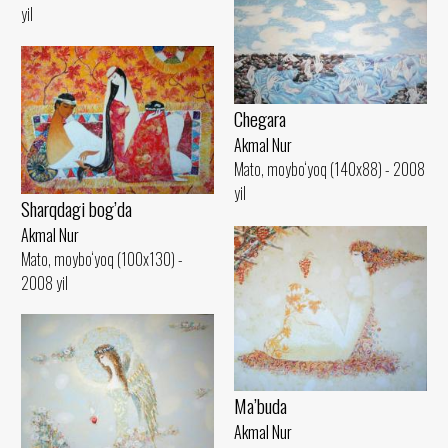
yil
Chegara
Akmal Nur
Mato, moybo‘yoq (140x88) - 2008
yil
Sharqdagi bog’da
Akmal Nur
Mato, moybo‘yoq (100x130) -
2008 yil
Ma’buda
Akmal Nur