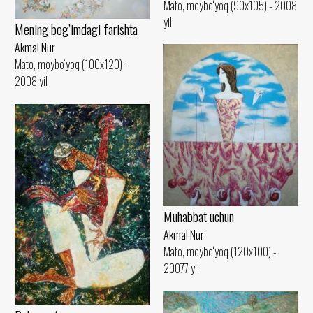
Mato, moybo‘yoq (90x105) - 2008
yil
Mening bog’imdagi farishta
Akmal Nur
Mato, moybo‘yoq (100x120) -
2008 yil
Muhabbat uchun
Akmal Nur
Mato, moybo‘yoq (120x100) -
20077 yil