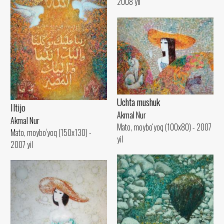
2008 yil
Uchta mushuk
Iltijo
Akmal Nur
Akmal Nur
Mato, moybo‘yoq (100x80) - 2007
Mato, moybo‘yoq (150x130) -
yil
2007 yil