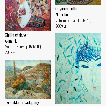
Qaynona-kelin
Akmal Nur
Mato, moybo‘yoq (110x140) -
2009 yil
Сhilim chakuvchi
Akmal Nur
Mato, moybo‘yoq (150x110) -
2009 yil
Tepaliklar orasidagi uy