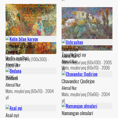
Kelin bilan karvon
Uchrashuv
Akmal Nur
Tepalikdagi uy
Akmal Nur
Vodiy ayollari
Mato, moybo‘yoq (100x300) -
Akmal Nur
Mato, moybo‘yoq (60x100) - 2005
Akmal Nur
2005 yil
Mato, moybo‘yoq (60x70) - 2006
yil
Mato, moybo‘yoq (100x100) -
yil
Bedana
2006 yil
Chavandoz Qodirjon
Akmal Nur
Akmal Nur
Mato, moybo‘yoq (60x70) - 2004
Mato, moybo‘yoq (76x66) - 2004
yil
yil
Namangan olmalari
Asal oyi