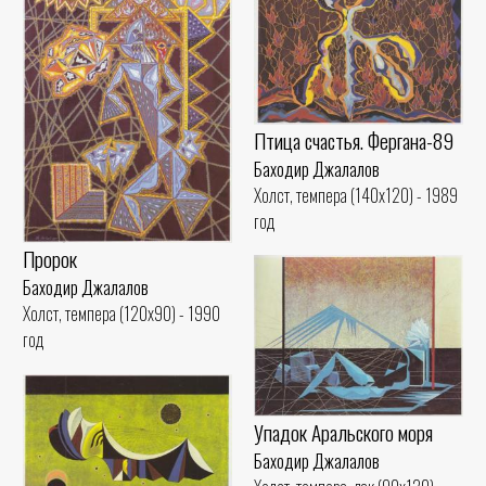
Птица счастья. Фергана-89
Баходир Джалалов
Холст, темпера (140x120) - 1989
год
Пророк
Баходир Джалалов
Холст, темпера (120x90) - 1990
год
Упадок Аральского моря
Баходир Джалалов