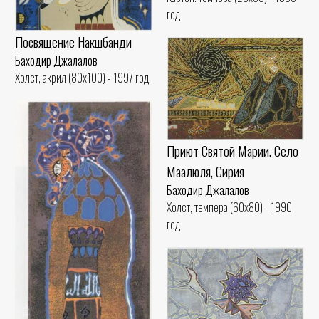
год
Посвящение Накшбанди
Баходир Джалалов
Холст, акрил (80x100) - 1997 год
Приют Святой Марии. Село
Маалюля, Сирия
Баходир Джалалов
Холст, темпера (60x80) - 1990
год