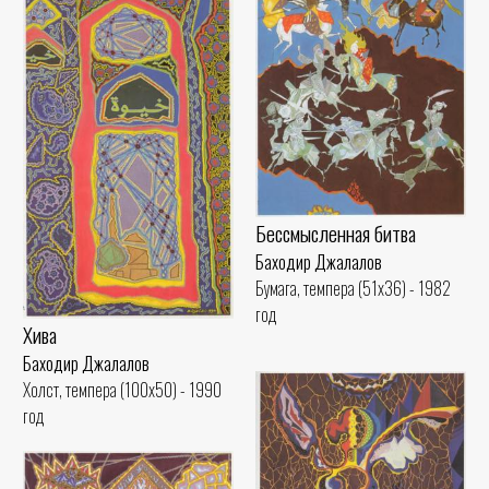
Бессмысленная битва
Баходир Джалалов
Бумага, темпера (51x36) - 1982
год
Хива
Баходир Джалалов
Холст, темпера (100x50) - 1990
год