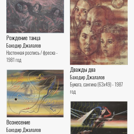
Рождение танца
Баходир Джалалов
Настенная роспись / фреска -
1981 год
Дважды два
Баходир Джалалов
Бумага, сангина (63x49) - 1987
год
Вознесение
Баходир Джалалов