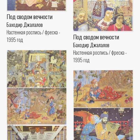
Под сводом вечности
Баходир Джалалов
Настенная роспись / фреска -
Под сводом вечности
1995 год
Баходир Джалалов
Настенная роспись / фреска -
1995 год
Под сводом вечности
Баходир Джалалов
Сны Омара Хайяма
Настенная роспись / фреска -
Баходир Джалалов
1995 год
Сны Омара Хайяма
Настенная роспись / фреска -
Баходир Джалалов
1993 год