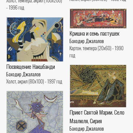
Холст, темпера, акрил (100x200)
- 1996 год
Кришна и семь пастушек
Баходир Джалалов
Картон. темпера (20x60) - 1990
год
Посвящение Накшбанди
Баходир Джалалов
Холст, акрил (80x100) - 1997 год
Приют Святой Марии. Село
Маалюля, Сирия
Баходир Джалалов