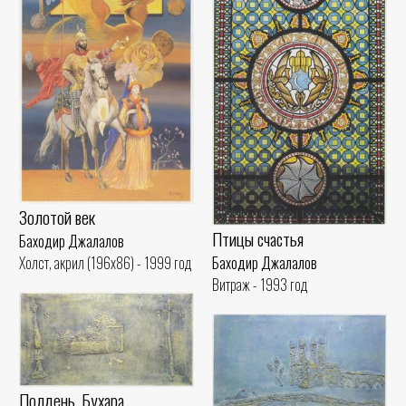
Золотой век
Птицы счастья
Баходир Джалалов
Баходир Джалалов
Холст, акрил (196x86) - 1999 год
Витраж - 1993 год
Полдень. Бухара