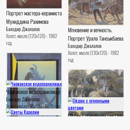
Портрет мастера-керамиста
Мухиддина Рахимова
Мгновение и вечность.
Баходир Джалалов
Холст, масло (120x120) - 1982
Портрет Урала Тансыкбаева
год
Баходир Джалалов
Холст, масло (130x120) - 1982
год
Чарвакское водохранилище
Баходир Джалалов
Холст, масло (45x55) - 1995 год
Ойдин с огненными цветами
Цветы Карелии
Бельгийский садик
Баходир Джалалов
Баходир Джалалов
Баходир Джалалов