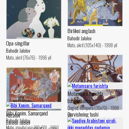
Birlikni anglash
Bahodir Jalolov
Opa-singillar
Mato, akril (105x140) - 1998 yil
Bahodir Jalolov
Mato, akril (76x76) - 1996 yil
Motamsaro farishta
Bahodir Jalolov
Qog‘oz, tempera (30x70) - 1988
Bibi Xonim. Samarqand
Darvishning tushi
Kuzatuv
yil
Bahodir Jalolov
Bahodir Jalolov
Bahodir Jalolov
Mato, moybo‘yoq (80x60) - 1993
Mato, akril (100x100) - 1992 yil