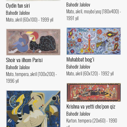
Bahodir Jalolov
Oydin tun siri
Mato, akril, moybo‘yoq (180x400) -
Bahodir Jalolov
1991 yil
Mato, akril (60x100) - 1999 yil
Muhabbat bog‘i
Shoir va ilhom Parisi
Bahodir Jalolov
Bahodir Jalolov
Mato, akril (60x120) - 1992 yil
Mato, tempera, akril (100x200) -
1996 yil
Krishna va yetti cho‘pon qiz
Bahodir Jalolov
Karton. tempera (20x60) - 1990