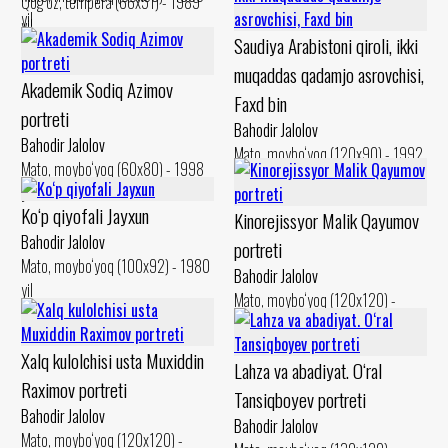
Qog‘oz, tempera (66x51) - 1989
yil
yil
Saudiya Arabistoni qiroli, ikki
muqaddas qadamjo asrovchisi,
Akademik Sodiq Azimov
Faxd bin
portreti
Bahodir Jalolov
Bahodir Jalolov
Mato, moybo‘yoq (120x90) - 1992
Mato, moybo‘yoq (60x80) - 1998
yil
yil
Ko‘p qiyofali Jayxun
Kinorejissyor Malik Qayumov
Bahodir Jalolov
portreti
Mato, moybo‘yoq (100x92) - 1980
Bahodir Jalolov
yil
Mato, moybo‘yoq (120x120) -
1984 yil
Xalq kulolchisi usta Muxiddin
Lahza va abadiyat. O‘ral
Raximov portreti
Tansiqboyev portreti
Bahodir Jalolov
Bahodir Jalolov
Mato, moybo‘yoq (120x120) -