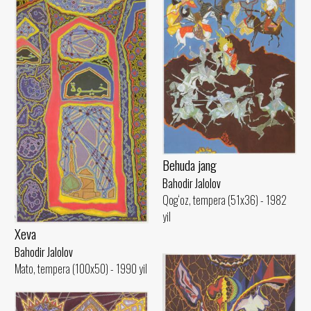
Behuda jang
Bahodir Jalolov
Qog‘oz, tempera (51x36) - 1982
yil
Xeva
Bahodir Jalolov
Mato, tempera (100x50) - 1990 yil