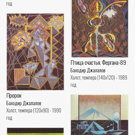
год
Птица счастья. Фергана-89
Баходир Джалалов
Холст, темпера (140x120) - 1989
год
Пророк
Баходир Джалалов
Холст, темпера (120x90) - 1990
год