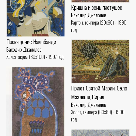
Кришна и семь пастушек
Баходир Джалалов
Картон. темпера (20x60) - 1990
год
Посвящение Накшбанди
Баходир Джалалов
Холст, акрил (80x100) - 1997 год
Приют Святой Марии. Село
Маалюля, Сирия
Баходир Джалалов
Холст, темпера (60x80) - 1990
год