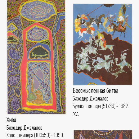
Бессмысленная битва
Баходир Джалалов
Бумага, темпера (51x36) - 1982
год
Хива
Баходир Джалалов
Холст, темпера (100x50) - 1990