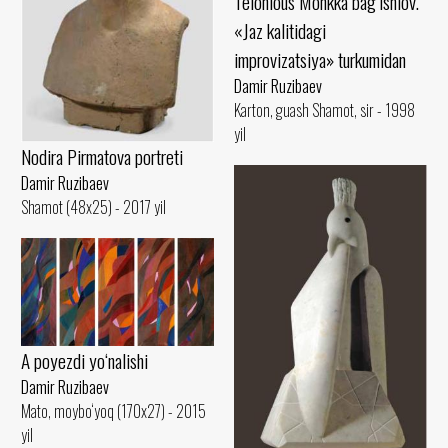
Telonious Monkka bag‘ishlov.
«Jaz kalitidagi
improvizatsiya» turkumidan
Damir Ruzibaev
Karton, guash Shamot, sir - 1998
yil
Nodira Pirmatova portreti
Damir Ruzibaev
Shamot (48x25) - 2017 yil
A poyezdi yo‘nalishi
Damir Ruzibaev
Mato, moybo‘yoq (170x27) - 2015
yil