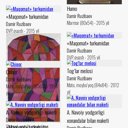
Humo
«Maqomat» turkumidan
Damir Ruzibaev
Marmar (80x54) - 2015 yil
Damir Ruzibaev
DVP, guash - 2015 yil
«Maqomat» turkumidan
Damir Ruzibaev
DVP, guash - 2015 yil
Tog‘lar melosi
Chinor
Damir Ruzibaev
Damir Ruzibaev
Mato, moybo‘yoq (84x84) - 2012
Mato, moybo‘yoq (87x80) - 1994
yil
yil
A. Navoiy yodgorligi maketi
A. Navoiy yodgorligi
Damir Ruzibaev
xonandalar bilan maketi
«Maqomat» turkumidan
Shamot, angob, moybo‘yoq