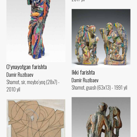
O‘ynayotgan farishta
Ikki farishta
Damir Ruzibaev
Damir Ruzibaev
Shamot, sir, moybo‘yoq (28x7) -
Shamot, guash (63x13) - 1991 yil
2010 yil