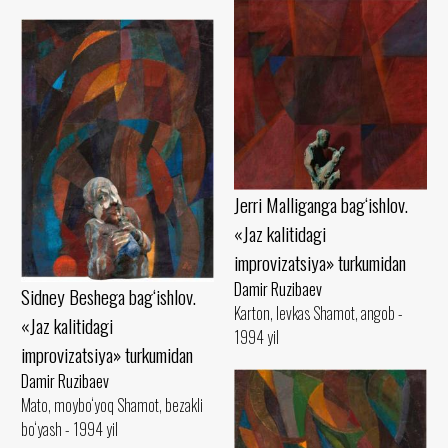
Jerri Malliganga bag‘ishlov.
«Jaz kalitidagi
improvizatsiya» turkumidan
Damir Ruzibaev
Sidney Beshega bag‘ishlov.
Karton, levkas Shamot, angob -
«Jaz kalitidagi
1994 yil
improvizatsiya» turkumidan
Damir Ruzibaev
Mato, moybo‘yoq Shamot, bezakli
bo‘yash - 1994 yil