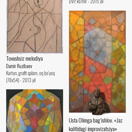
DVP, ko‘mir - 2015 yil
Tovushsiz melodiya
Damir Ruzibaev
Karton, grafit qalam, oq bo‘yoq
(78x54) - 2013 yil
Usta Olimga bag‘ishlov. «Jaz
kalitidagi improvizatsiya»