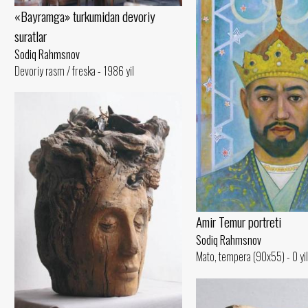
«Bayramga» turkumidan devoriy
suratlar
Sodiq Rahmsnov
Devoriy rasm / freska - 1986 yil
Amir Temur portreti
Sodiq Rahmsnov
Mato, tempera (90x55) - 0 yil