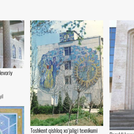
evoriy
yil
Toshkent qishloq xo‘jaligi texnikumi