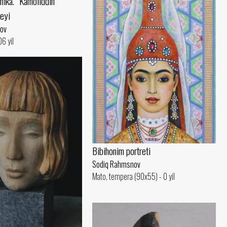
mika. “Kamoliddin
eyi
ov
6 yil
Bibihonim portreti
Sodiq Rahmsnov
Mato, tempera (90x55) - 0 yil