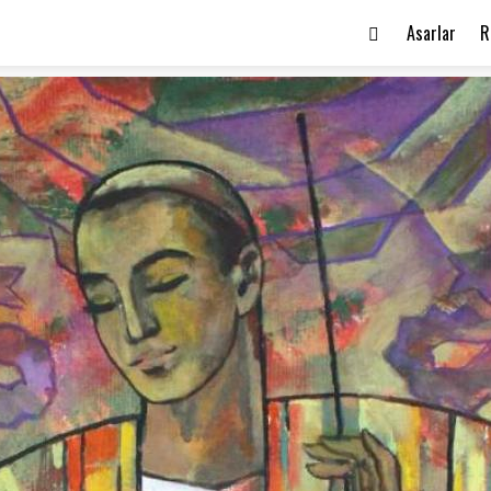
Asarlar
R