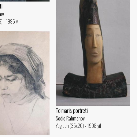
ti
ov
) - 1995 yil
To‘maris portreti
Sodiq Rahmsnov
Yog‘och (35x20) - 1998 yil