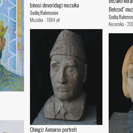
Bezakli kera
binosi devoridagi mozaika
Behzod” muz
Sodiq Rahmsnov
Sodiq Rahmsn
Mozaika - 1984 yil
Keramika - 200
Chingiz Axmarov portreti