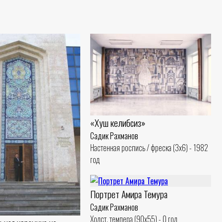
«Хуш келибсиз»
Садик Рахманов
Настенная роспись / фреска (3x6) - 1982
год
Портрет Амира Темура
Садик Рахманов
Холст, темпера (90x55) - 0 год