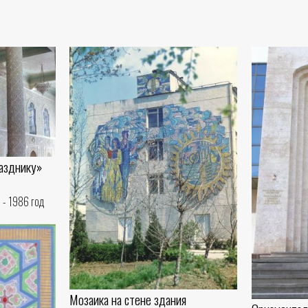
разднику»
 - 1986 год
Мозаика на стене здания