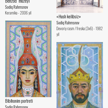
Behzod” muzeyi
Sodiq Rahmsnov
Keramika - 2006 yil
«Hush kelibsiz»
Sodiq Rahmsnov
Devoriy rasm / freska (3x6) - 1982
yil
Bibihonim portreti
Sodiq Rahmsnov