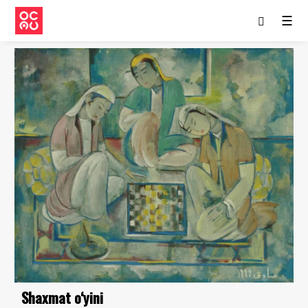
☰
Shaxmat o‘yini