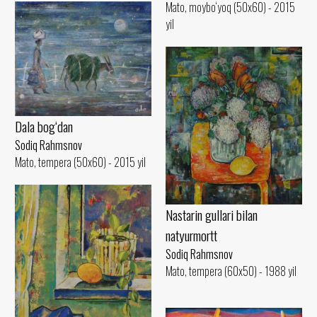
Mato, moybo‘yoq (50x60) - 2015
yil
Dala bog‘dan
Sodiq Rahmsnov
Mato, tempera (50x60) - 2015 yil
Nastarin gullari bilan
natyurmortt
Sodiq Rahmsnov
Mato, tempera (60x50) - 1988 yil