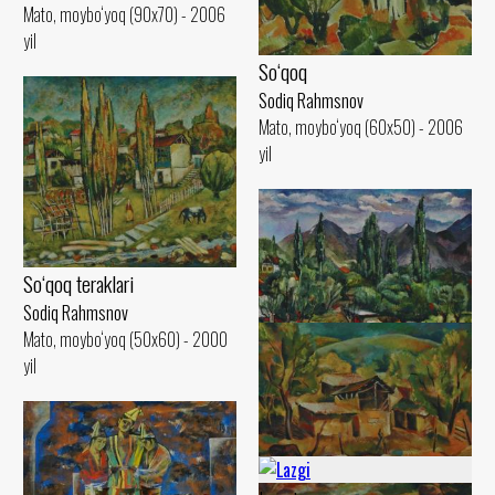
Mato, moybo‘yoq (90x70) - 2006
yil
So‘qoq
Sodiq Rahmsnov
Mato, moybo‘yoq (60x50) - 2006
yil
So‘qoq teraklari
Sodiq Rahmsnov
Mato, moybo‘yoq (50x60) - 2000
yil
Bulutli kun
Sodiq Rahmsnov
Mato, moybo‘yoq (50x60) - 2000
yil