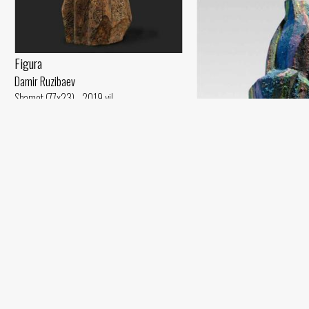
Figura
Damir Ruzibaev
Shamot (77x23) - 2019 yil
Kompozitsiya 2
Damir Ruzibaev
Shamot, moybo‘yoq (37x16) - 