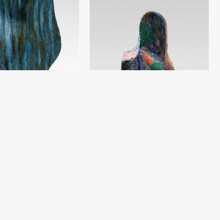
a 3
v
‘yoq (40x30) - 2018 yil
O‘tirgan ayol
n
Damir Ruzibaev
v
Shamot, moybo‘yoq (40x28) - 2018 yil
2016 yil