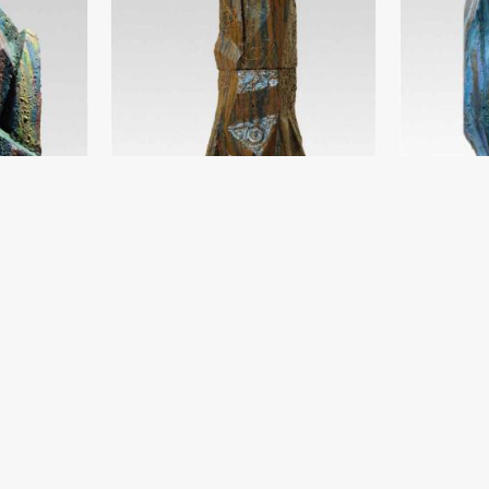
Kompozitsiy
Damir Ruzibae
Ruh faryodi. Munkka taqlid
Shamot, moybo
Damir Ruzibaev
Shamot, sir (78x25) - 2019 yil
Mendagi me
Damir Ruzibae
Zo‘riqishda
2018 yil
Gips (8x30) - 
Damir Ruzibaev
Shamot, sir (40x16) - 2018 yil