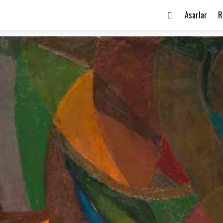
Asarlar
R