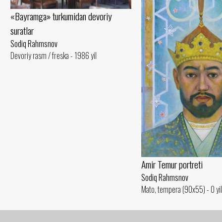
«Bayramga» turkumidan devoriy
suratlar
Sodiq Rahmsnov
Devoriy rasm / freska - 1986 yil
Amir Temur portreti
Sodiq Rahmsnov
Mato, tempera (90x55) - 0 yil