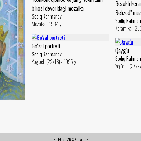
Bezakli kera
binosi devoridagi mozaika
Behzod” muz
Sodiq Rahmsnov
Sodiq Rahmsn
Mozaika - 1984 yil
Keramika - 200
Go‘zal portreti
Qayg‘u
Sodiq Rahmsnov
Sodiq Rahmsn
Yog‘och (22x16) - 1995 yil
Yog‘och (37x27
2019-2026 © ocau.uz