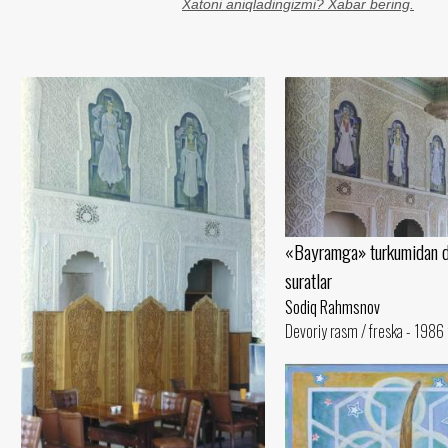
Xatoni aniqladingizmi? Xabar bering.
«Bayramga» turkumidan d
suratlar
Sodiq Rahmsnov
Devoriy rasm / freska - 1986 