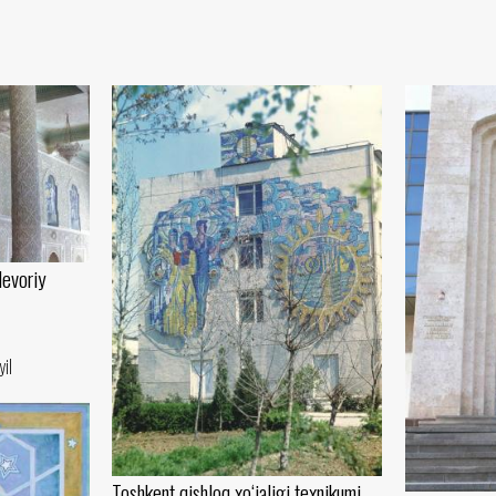
evoriy
yil
Toshkent qishloq xo‘jaligi texnikumi