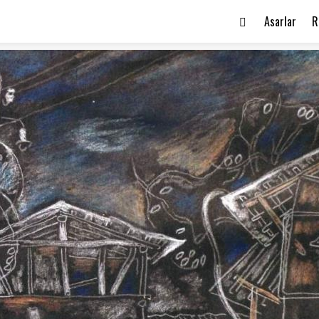
Asarlar
R