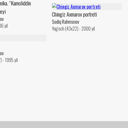
mika. “Kamoliddin
eyi
Chingiz Axmarov portreti
ov
Sodiq Rahmsnov
6 yil
Yog‘och (43x22) - 2000 yil
ov
) - 1995 yil