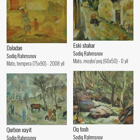
Eski shahar
Daladan
Sodiq Rahmsnov
Sodiq Rahmsnov
Mato, moybo‘yoq (60x50) - 0 yil
Mato, tempera (75x90) - 2008 yil
Oq tosh
Qurbon xayit
Sodiq Rahmsnov
Sodiq Rahmsnov