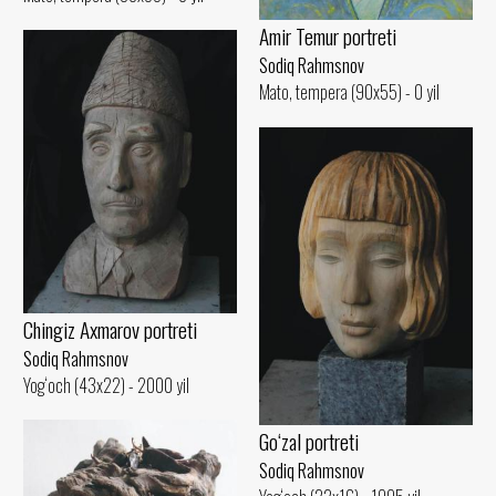
Amir Temur portreti
Sodiq Rahmsnov
Mato, tempera (90x55) - 0 yil
Chingiz Axmarov portreti
Sodiq Rahmsnov
Yog‘och (43x22) - 2000 yil
Go‘zal portreti
Sodiq Rahmsnov