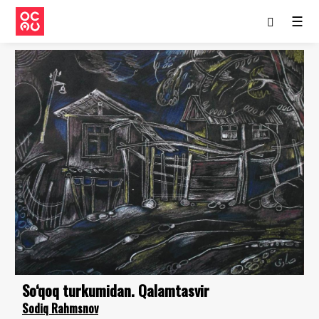
☰
So‘qoq turkumidan. Qalamtasvir
Sodiq Rahmsnov