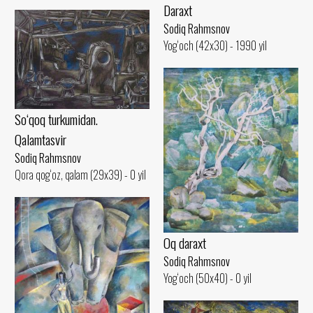
Daraxt
Sodiq Rahmsnov
Yog‘och (42x30) - 1990 yil
So‘qoq turkumidan.
Qalamtasvir
Sodiq Rahmsnov
Qora qog‘oz, qalam (29x39) - 0 yil
Oq daraxt
Sodiq Rahmsnov
Yog‘och (50x40) - 0 yil