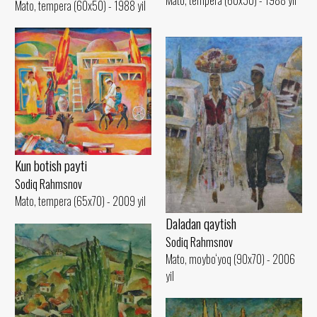
Mato, tempera (60x50) - 1988 yil
Kun botish payti
Sodiq Rahmsnov
Mato, tempera (65x70) - 2009 yil
Daladan qaytish
Sodiq Rahmsnov
Mato, moybo‘yoq (90x70) - 2006
yil