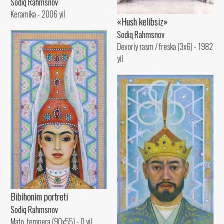
Sodiq Rahmsnov
Keramika - 2006 yil
«Hush kelibsiz»
Sodiq Rahmsnov
Devoriy rasm / freska (3x6) - 1982
yil
Bibihonim portreti
Sodiq Rahmsnov
Mato, tempera (90x55) - 0 yil