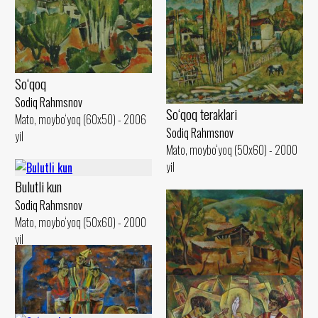
So‘qoq
Sodiq Rahmsnov
So‘qoq teraklari
Mato, moybo‘yoq (60x50) - 2006
Sodiq Rahmsnov
yil
Mato, moybo‘yoq (50x60) - 2000
yil
Bulutli kun
Sodiq Rahmsnov
Mato, moybo‘yoq (50x60) - 2000
yil
Quyoshli kun