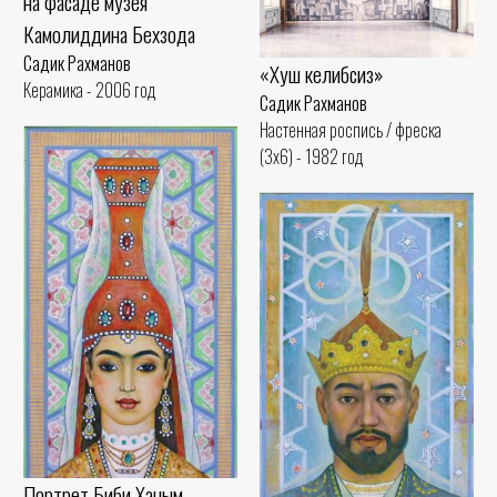
на фасаде музея
Камолиддина Бехзода
Садик Рахманов
«Хуш келибсиз»
Керамика - 2006 год
Садик Рахманов
Настенная роспись / фреска
(3x6) - 1982 год
Портрет Биби Ханым