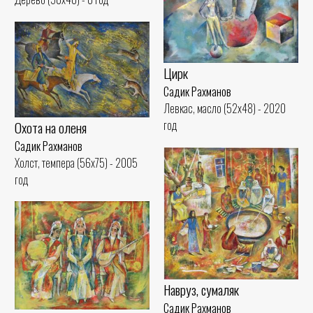
Цирк
Садик Рахманов
Левкас, масло (52x48) - 2020
год
Охота на оленя
Садик Рахманов
Холст, темпера (56x75) - 2005
год
Навруз, сумаляк
Садик Рахманов