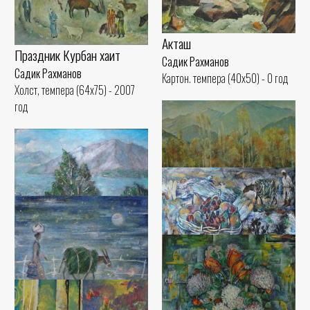
Акташ
Праздник Курбан хаит
Садик Рахманов
Садик Рахманов
Картон. темпера (40x50) - 0 год
Холст, темпера (64x75) - 2007
год
У реки
Садик Рахманов
Холст, масло (65x90) - 2007 год
Тишина
Садик Рахманов
Холст, масло (50x60) - 2017 год
Осенний натюрморт
Садик Рахманов