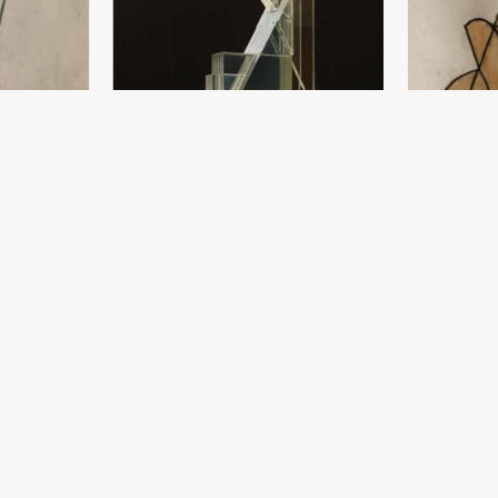
Eskiz
Billur farishta
Damir Ruzibae
Damir Ruzibaev
 yil
Qog‘oz, qalam 
Billur (154x40) - 2019 yil
O‘tirgan ayol