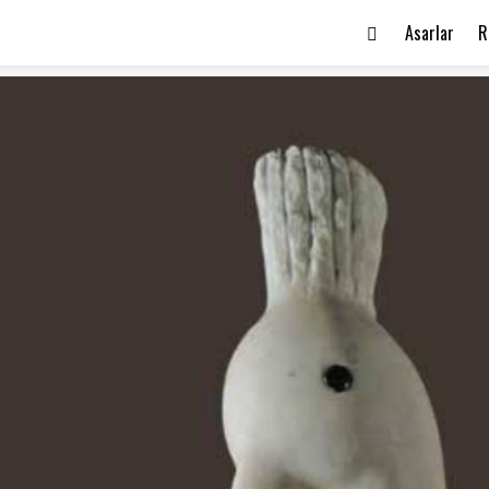
Asarlar
R