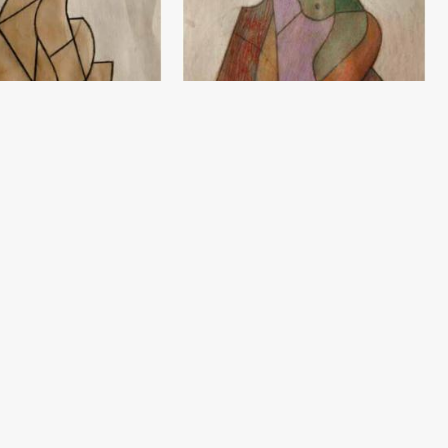
Eskiz
v
Damir Ruzibaev
(60x42) - 2020 yil
Qog‘oz, qalam (60x42) - 2020 yil
O‘ynayotgan farishta