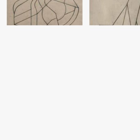
Eskiz
Damir Ruzibaev
Qog‘oz, qalam (59x65) - 2018 yil
Eskiz
Damir Ruzibaev
Qog‘oz, qalam (60x42) - 2020
Eskiz