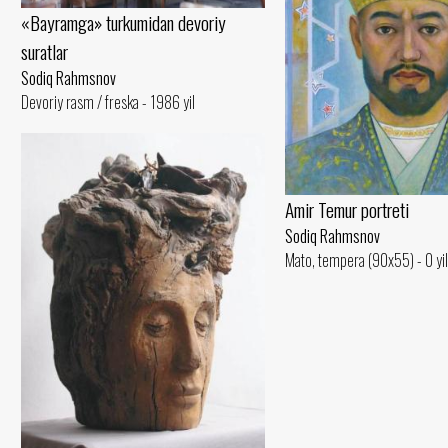
«Bayramga» turkumidan devoriy
suratlar
Sodiq Rahmsnov
Devoriy rasm / freska - 1986 yil
Amir Temur portreti
Sodiq Rahmsnov
Mato, tempera (90x55) - 0 yil