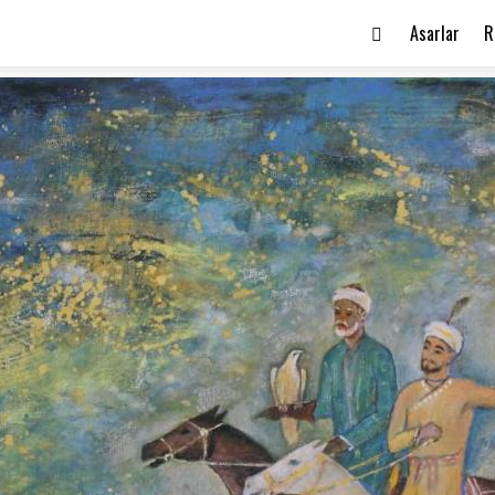
Asarlar
R