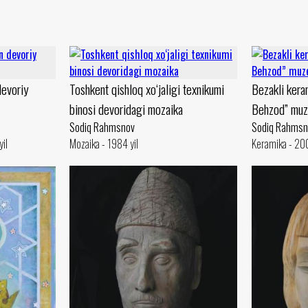
evoriy
Toshkent qishloq xo‘jaligi texnikumi
Bezakli kera
binosi devoridagi mozaika
Behzod” muz
Sodiq Rahmsnov
Sodiq Rahmsn
yil
Mozaika - 1984 yil
Keramika - 200