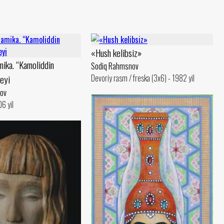
«Hush kelibsiz»
mika. “Kamoliddin
Sodiq Rahmsnov
eyi
Devoriy rasm / freska (3x6) - 1982 yil
ov
6 yil