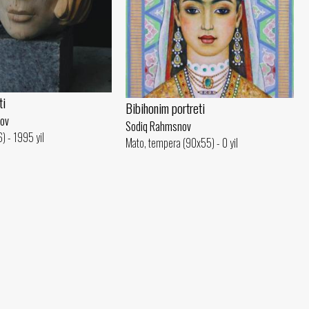
ti
Bibihonim portreti
ov
Sodiq Rahmsnov
) - 1995 yil
Mato, tempera (90x55) - 0 yil