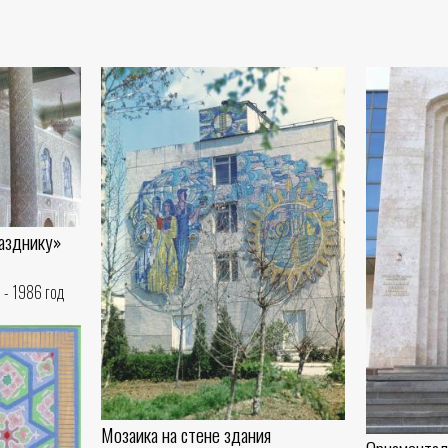
разднику»
 - 1986 год
Мозаика на стене здания