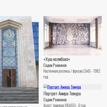
«Хуш келибсиз»
Садик Рахманов
Настенная роспись / фреска (3x6) - 1982
год
Портрет Амира Темура
Садик Рахманов
Холст, темпера (90x55) - 0 год