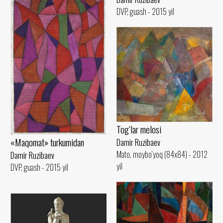
DVP, guash - 2015 yil
Tog‘lar melosi
«Maqomat» turkumidan
Damir Ruzibaev
Mato, moybo‘yoq (84x84) - 2012
Damir Ruzibaev
yil
DVP, guash - 2015 yil