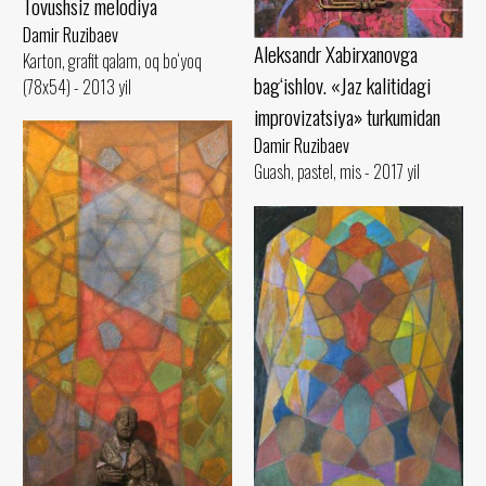
Tovushsiz melodiya
Damir Ruzibaev
Aleksandr Xabirxanovga
Karton, grafit qalam, oq bo‘yoq
bag‘ishlov. «Jaz kalitidagi
(78x54) - 2013 yil
improvizatsiya» turkumidan
Damir Ruzibaev
Guash, pastel, mis - 2017 yil