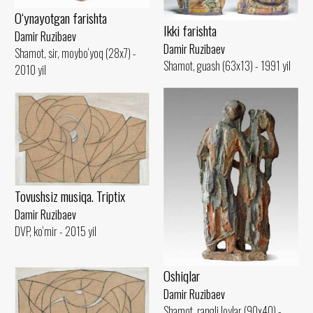
O‘ynayotgan farishta
Ikki farishta
Damir Ruzibaev
Damir Ruzibaev
Shamot, sir, moybo‘yoq (28x7) -
Shamot, guash (63x13) - 1991 yil
2010 yil
Tovushsiz musiqa. Triptix
Damir Ruzibaev
DVP, ko‘mir - 2015 yil
Oshiqlar
Damir Ruzibaev
Shamot, rangli loylar (90x40) -