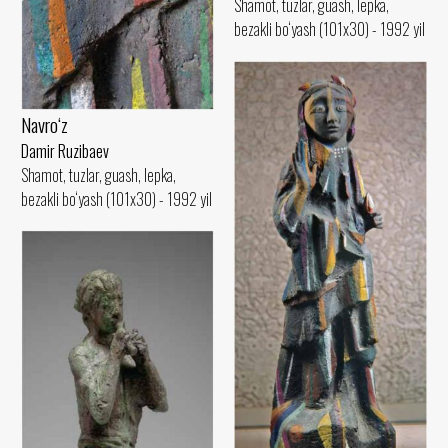
Shamot, tuzlar, guash, lepka,
bezakli bo‘yash (101x30) - 1992 yil
Navro‘z
Damir Ruzibaev
Shamot, tuzlar, guash, lepka,
bezakli bo‘yash (101x30) - 1992 yil