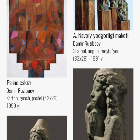
A. Navoiy yodgorligi maketi
Damir Ruzibaev
Shamot, angob, moybo‘yoq
(83x28) - 1991 yil
Panno eskizi
Damir Ruzibaev
Karton, guash, pastel (42x26) -
1999 yil