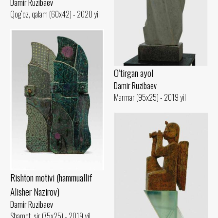
Damir Ruzibaev
Qog‘oz, qalam (60x42) - 2020 yil
O‘tirgan ayol
Damir Ruzibaev
Marmar (95x25) - 2019 yil
Rishton motivi (hammuallif
Alisher Nazirov)
Damir Ruzibaev
Shamot, sir (75x25) - 2019 yil