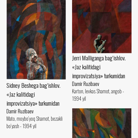
Jerri Malliganga bag‘ishlov.
«Jaz kalitidagi
improvizatsiya» turkumidan
Damir Ruzibaev
Sidney Beshega bag‘ishlov.
Karton, levkas Shamot, angob -
«Jaz kalitidagi
1994 yil
improvizatsiya» turkumidan
Damir Ruzibaev
Mato, moybo‘yoq Shamot, bezakli
bo‘yash - 1994 yil