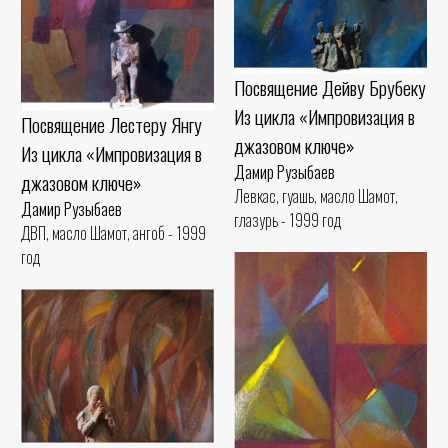
Посвящение Дейву Брубеку
Из цикла «Импровизация в
Посвящение Лестеру Янгу
джазовом ключе»
Из цикла «Импровизация в
Дамир Рузыбаев
джазовом ключе»
Левкас, гуашь, масло Шамот,
Дамир Рузыбаев
глазурь - 1999 год
ДВП, масло Шамот, ангоб - 1999
год