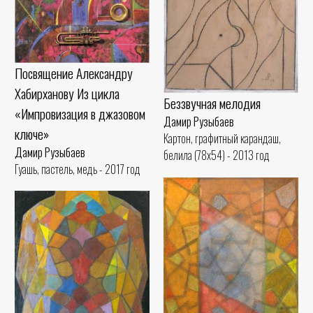
Посвящение Александру
Хабирханову Из цикла
Беззвучная мелодия
«Импровизация в джазовом
Дамир Рузыбаев
ключе»
Картон, графитный карандаш,
Дамир Рузыбаев
белила (78x54) - 2013 год
Гуашь, пастель, медь - 2017 год