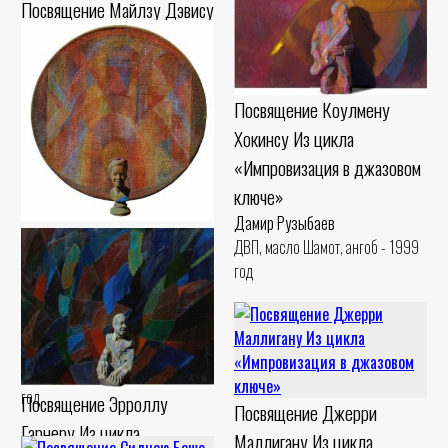
Посвящение Майлзу Дэвису
Из цикла «Импровизация в
джазовом ключе»
Дамир Рузыбаев
Посвящение Коулмену
Картон, пастель Шамот, гуашь -
Хокинсу Из цикла
1990 год
«Импровизация в джазовом
ключе»
Дамир Рузыбаев
Посвящение Билли
ДВП, масло Шамот, ангоб - 1999
Холидей. Из цикла
год
«Импровизация в джазовом
ключе»
Дамир Рузыбаев
Холст, масло Шамот, ангоб - 1999
год
Посвящение Эрроллу
Посвящение Джерри
Гарнеру Из цикла
Маллигану Из цикла