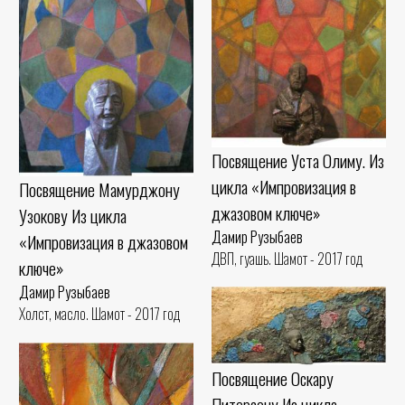
Посвящение Уста Олиму. Из
цикла «Импровизация в
Посвящение Мамурджону
джазовом ключе»
Узокову Из цикла
Дамир Рузыбаев
«Импровизация в джазовом
ДВП, гуашь. Шамот - 2017 год
ключе»
Дамир Рузыбаев
Холст, масло. Шамот - 2017 год
Посвящение Оскару
Питерсону Из цикла