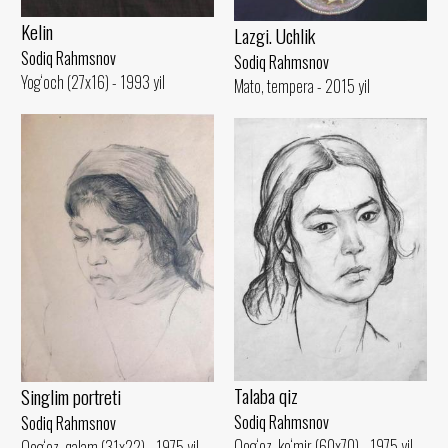
Kelin
Lazgi. Uchlik
Sodiq Rahmsnov
Sodiq Rahmsnov
Yog‘och (27x16) - 1993 yil
Mato, tempera - 2015 yil
Talaba qiz
Singlim portreti
Sodiq Rahmsnov
Sodiq Rahmsnov
Qog‘oz, ko‘mir (60x70) - 1975 yil
Qog‘oz, qalam (31x22) - 1975 yil