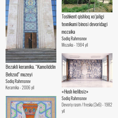
Toshkent qishloq xo‘jaligi
texnikumi binosi devoridagi
mozaika
Sodiq Rahmsnov
Mozaika - 1984 yil
Bezakli keramika. “Kamoliddin
Behzod” muzeyi
Sodiq Rahmsnov
Keramika - 2006 yil
«Hush kelibsiz»
Sodiq Rahmsnov
Devoriy rasm / freska (3x6) - 1982
yil