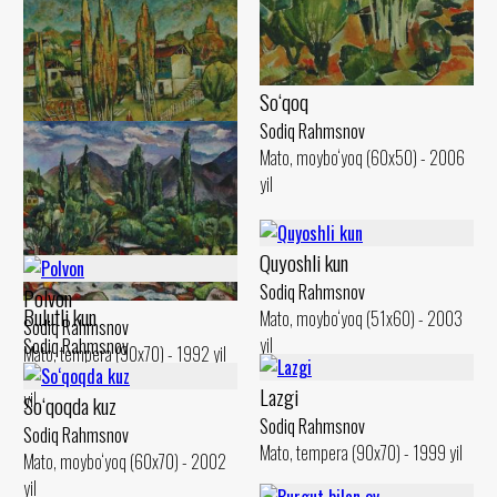
So‘qoq
Sodiq Rahmsnov
Mato, moybo‘yoq (60x50) - 2006
yil
So‘qoq teraklari
Sodiq Rahmsnov
Mato, moybo‘yoq (50x60) - 2000
Quyoshli kun
yil
Sodiq Rahmsnov
Polvon
Bulutli kun
Mato, moybo‘yoq (51x60) - 2003
Sodiq Rahmsnov
yil
Sodiq Rahmsnov
Mato, tempera (90x70) - 1992 yil
Mato, moybo‘yoq (50x60) - 2000
Lazgi
yil
So‘qoqda kuz
Sodiq Rahmsnov
Sodiq Rahmsnov
Mato, tempera (90x70) - 1999 yil
Mato, moybo‘yoq (60x70) - 2002
yil