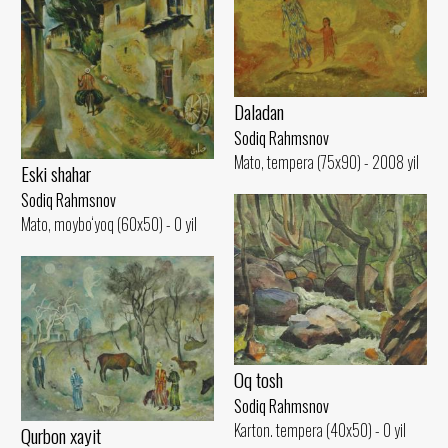
Daladan
Sodiq Rahmsnov
Mato, tempera (75x90) - 2008 yil
Eski shahar
Sodiq Rahmsnov
Mato, moybo‘yoq (60x50) - 0 yil
Oq tosh
Sodiq Rahmsnov
Karton. tempera (40x50) - 0 yil
Qurbon xayit