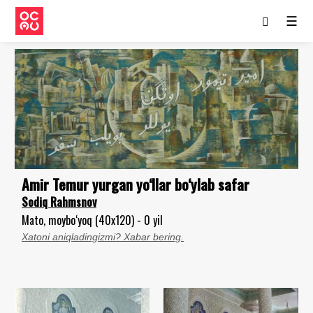
☰
Amir Temur yurgan yo‘llar bo‘ylab safar
Sodiq Rahmsnov
Mato, moybo‘yoq (40x120) - 0 yil
Xatoni aniqladingizmi? Xabar bering.