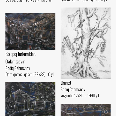
So‘qoq turkumidan.
Qalamtasvir
Sodiq Rahmsnov
Qora qog‘oz, qalam (29x39) - 0 yil
Daraxt
Sodiq Rahmsnov
Yog‘och (42x30) - 1990 yil