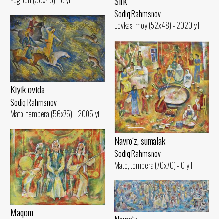
Sirk
Sodiq Rahmsnov
Levkas, moy (52x48) - 2020 yil
Kiyik ovida
Sodiq Rahmsnov
Mato, tempera (56x75) - 2005 yil
Navro‘z, sumalak
Sodiq Rahmsnov
Mato, tempera (70x70) - 0 yil
Maqom
Navro‘z