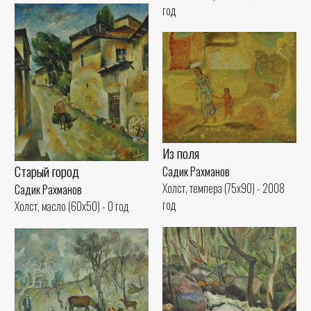
год
Из поля
Старый город
Садик Рахманов
Холст, темпера (75x90) - 2008
Садик Рахманов
год
Холст, масло (60x50) - 0 год