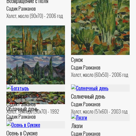
Возвращение с поля
Садик Рахманов
Холст, масло (90x70) - 2006 год
Сукок
Садик Рахманов
Холст, масло (60x50) - 2006 год
Тополя Сукока
Садик Рахманов
Богатырь
Солнечный день
Холст, масло (50x60) - 2000 год
Садик Рахманов
Садик Рахманов
Облачный день
Холст, темпера (90x70) - 1992
Холст, масло (51x60) - 2003 год
Садик Рахманов
год
Холст, масло (50x60) - 2000 год
Лязги
Осень в Сукоке
Садик Рахманов