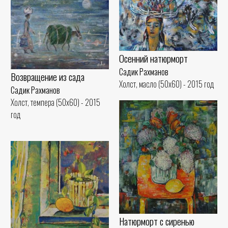
Осенний натюрморт
Садик Рахманов
Возвращение из сада
Холст, масло (50x60) - 2015 год
Садик Рахманов
Холст, темпера (50x60) - 2015
год
Натюрморт с сиренью