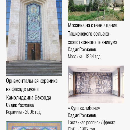
Мозаика на стене здания
Ташкенского сельско-
хозяственного техникума
Садик Рахманов
Мозаика - 1984 год
Орнаментальная керамика
на фасаде музея
Камолиддина Бехзода
Садик Рахманов
«Хуш келибсиз»
Керамика - 2006 год
Садик Рахманов
Настенная роспись / фреска
(3x6) - 1982 год