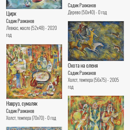
Садик Рахманов
Дерево (50x40) - 0 год
Цирк
Садик Рахманов
Левкас, масло (52x48) - 2020
год
Охота на оленя
Садик Рахманов
Холст, темпера (56x75) - 2005
год
Навруз, сумаляк
Садик Рахманов
Холст, темпера (70x70) - 0 год