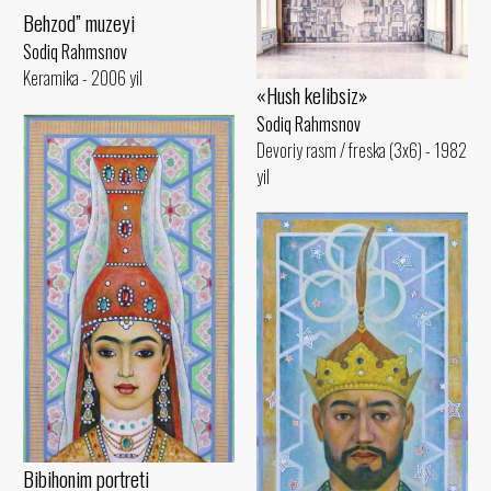
Behzod” muzeyi
Sodiq Rahmsnov
Keramika - 2006 yil
«Hush kelibsiz»
Sodiq Rahmsnov
Devoriy rasm / freska (3x6) - 1982
yil
Bibihonim portreti