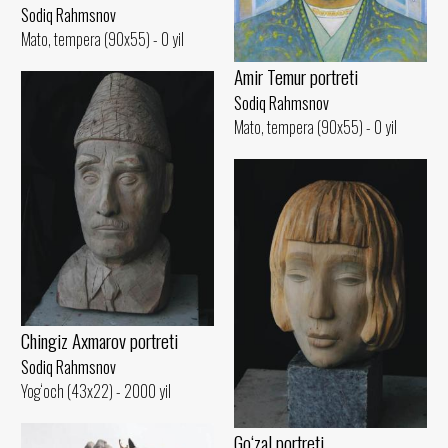
Sodiq Rahmsnov
Mato, tempera (90x55) - 0 yil
Amir Temur portreti
Sodiq Rahmsnov
Mato, tempera (90x55) - 0 yil
Chingiz Axmarov portreti
Sodiq Rahmsnov
Yog‘och (43x22) - 2000 yil
Go‘zal portreti