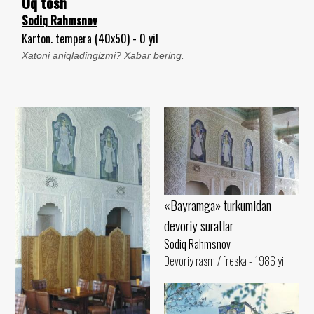
Oq tosh
Sodiq Rahmsnov
Karton. tempera (40x50) - 0 yil
Xatoni aniqladingizmi? Xabar bering.
«Bayramga» turkumidan
devoriy suratlar
Sodiq Rahmsnov
Devoriy rasm / freska - 1986 yil