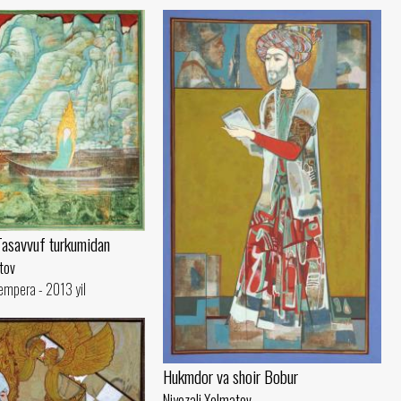
Tasavvuf turkumidan
tov
tempera - 2013 yil
Hukmdor va shoir Bobur
Niyozali Xolmatov