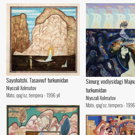
Sayohatchi. Tasavvuf turkumidan
Simurg vodiysidagi Majnu
Niyozali Xolmatov
turkumidan
Mato, qog‘oz, tempera - 1996 yil
Niyozali Xolmatov
Mato, qog‘oz, tempera - 1996 