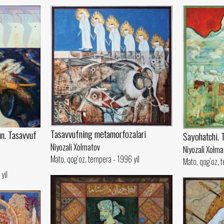
Tasavvufning metamorfozalari
n. Tasavvuf
Sayohatchi. 
Niyozali Xolmatov
Niyozali Xolma
Mato, qog‘oz, tempera - 1996 yil
Mato, qog‘oz, 
yil