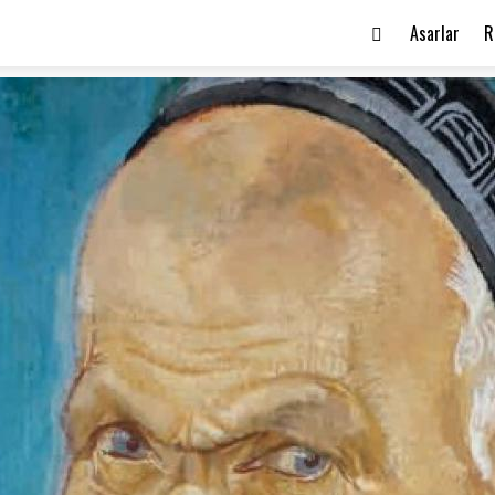
Asarlar
R