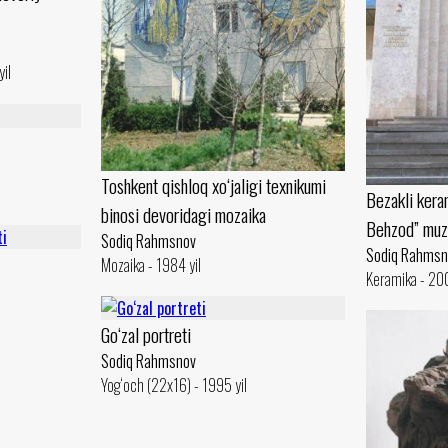
yil
Toshkent qishloq xo‘jaligi texnikumi
Bezakli kera
binosi devoridagi mozaika
Behzod” muz
Sodiq Rahmsnov
Sodiq Rahmsn
Mozaika - 1984 yil
Keramika - 200
Go‘zal portreti
Sodiq Rahmsnov
Yog‘och (22x16) - 1995 yil