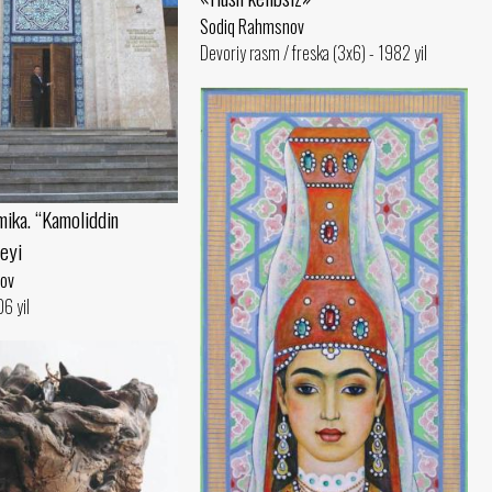
Sodiq Rahmsnov
Devoriy rasm / freska (3x6) - 1982 yil
mika. “Kamoliddin
eyi
ov
6 yil