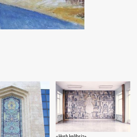
«Hush kelibsiz»