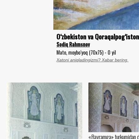
O‘zbekiston va Qoraqalpog‘iston
Sodiq Rahmsnov
Mato, moybo‘yoq (70x75) - 0 yil
Xatoni aniqladingizmi? Xabar bering.
«Bayramga» turkumidan d