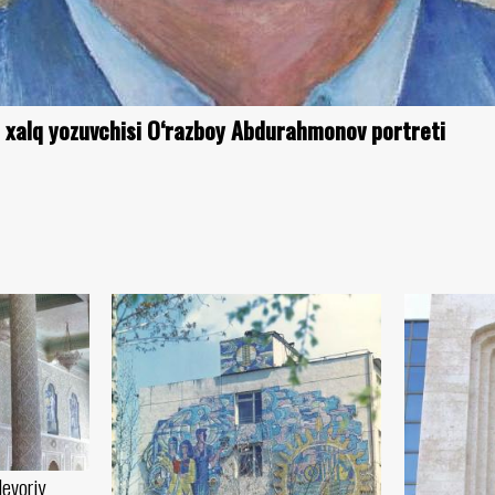
 xalq yozuvchisi O‘razboy Abdurahmonov portreti
evoriy