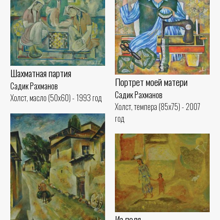
Шахматная партия
Портрет моей матери
Садик Рахманов
Садик Рахманов
Холст, масло (50x60) - 1993 год
Холст, темпера (85x75) - 2007
год
Из поля