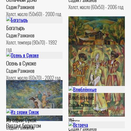
Садик Рахманов
Холст, масло (60x50) - 2006 год
Садик Рахманов
Холст, масло (50x60) - 2000 год
Богатырь
Садик Рахманов
Холст, темпера (90x70) - 1992
год
Осень в Сукоке
Солнечный день
Садик Рахманов
Садик Рахманов
Холст, масло (60x70) - 2002 год
Холст, масло (51x60) - 2003 год
Влюблённые
Садик Рахманов
Холст, темпера (55x38) - 2006
Из серии Сукок
год
Лязги
Охота с беркутом
Садик Рахманов
Садик Рахманов