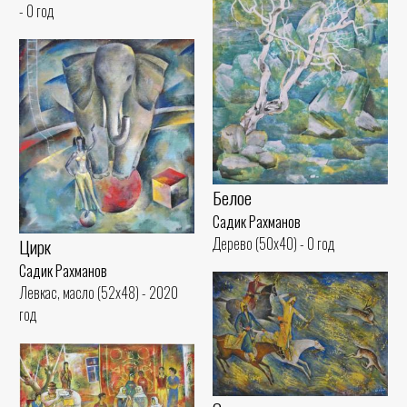
- 0 год
Белое
Садик Рахманов
Дерево (50x40) - 0 год
Цирк
Садик Рахманов
Левкас, масло (52x48) - 2020
год