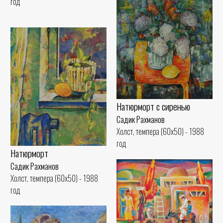
год
Натюрморт с сиренью
Садик Рахманов
Холст, темпера (60x50) - 1988
год
Натюрморт
Садик Рахманов
Холст, темпера (60x50) - 1988
год