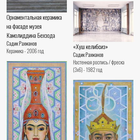
Орнаментальная керамика
на фасаде музея
Камолиддина Бехзода
Садик Рахманов
«Хуш келибсиз»
Керамика - 2006 год
Садик Рахманов
Настенная роспись / фреска
(3x6) - 1982 год