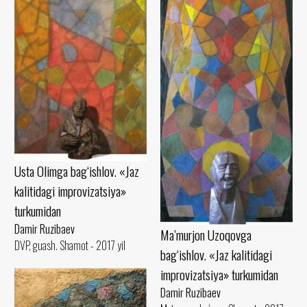
Usta Olimga bag‘ishlov. «Jaz
kalitidagi improvizatsiya»
turkumidan
Damir Ruzibaev
Ma’murjon Uzoqovga
DVP, guash. Shamot - 2017 yil
bag‘ishlov. «Jaz kalitidagi
improvizatsiya» turkumidan
Damir Ruzibaev