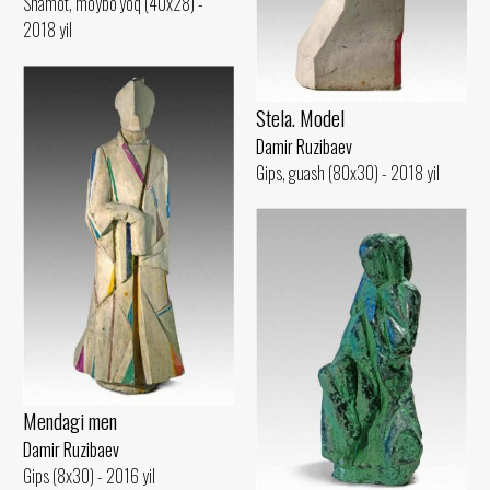
Shamot, moybo‘yoq (40x28) -
2018 yil
Stela. Model
Damir Ruzibaev
Gips, guash (80x30) - 2018 yil
Mendagi men
Damir Ruzibaev
Gips (8x30) - 2016 yil