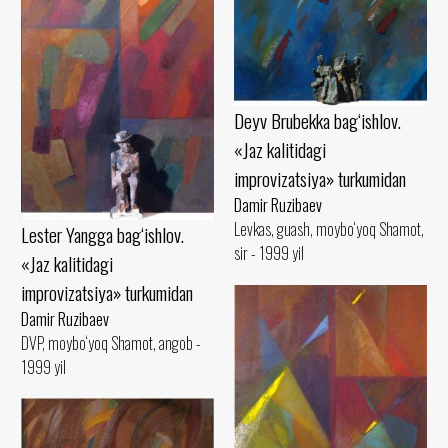
Deyv Brubekka bag‘ishlov.
«Jaz kalitidagi
improvizatsiya» turkumidan
Damir Ruzibaev
Levkas, guash, moybo‘yoq Shamot,
Lester Yangga bag‘ishlov.
sir - 1999 yil
«Jaz kalitidagi
improvizatsiya» turkumidan
Damir Ruzibaev
DVP, moybo‘yoq Shamot, angob -
1999 yil