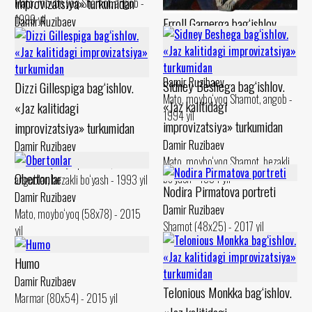
improvizatsiya» turkumidan
Mato, moybo‘yoq Shamot, angob -
1999 yil
Erroll Garnerga bag‘ishlov.
Damir Ruzibaev
Karton, levkas Shamot, angob -
«Jaz kalitidagi
1994 yil
improvizatsiya» turkumidan
Damir Ruzibaev
Sidney Beshega bag‘ishlov.
Dizzi Gillespiga bag‘ishlov.
Mato, moybo‘yoq Shamot, angob -
«Jaz kalitidagi
«Jaz kalitidagi
1994 yil
improvizatsiya» turkumidan
improvizatsiya» turkumidan
Damir Ruzibaev
Damir Ruzibaev
Mato, moybo‘yoq Shamot, bezakli
Mato, moybo‘yoq Shamot,
Obertonlar
bo‘yash - 1994 yil
angoblar, bezakli bo‘yash - 1993 yil
Nodira Pirmatova portreti
Damir Ruzibaev
Damir Ruzibaev
Mato, moybo‘yoq (58x78) - 2015
Shamot (48x25) - 2017 yil
yil
Humo
Damir Ruzibaev
Telonious Monkka bag‘ishlov.
Marmar (80x54) - 2015 yil