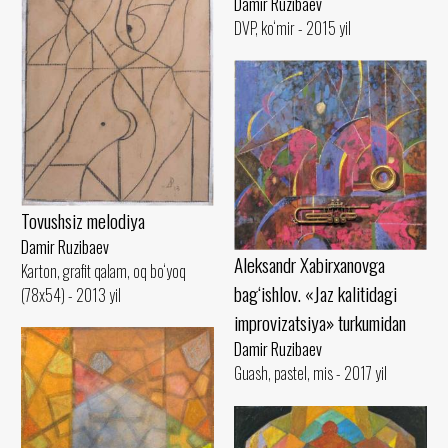
Damir Ruzibaev
DVP, ko‘mir - 2015 yil
Tovushsiz melodiya
Damir Ruzibaev
Aleksandr Xabirxanovga
Karton, grafit qalam, oq bo‘yoq
bag‘ishlov. «Jaz kalitidagi
(78x54) - 2013 yil
improvizatsiya» turkumidan
Damir Ruzibaev
Guash, pastel, mis - 2017 yil