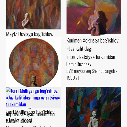
Maylz Devisga bag‘ishlov.
Koulmen Xokinsga bag‘ishlov.
«Jaz kalitidagi
«Jaz kalitidagi
improvizatsiya» turkumidan
improvizatsiya» turkumidan
Damir Ruzibaev
Damir Ruzibaev
Karton, pastel Shamot, guash -
DVP, moybo‘yoq Shamot, angob -
1990 yil
1999 yil
Billi Holidayga bag‘ishlov.
«Jaz kalitidagi
Jerri Malliganga bag‘ishlov.
improvizatsiya» turkumidan
«Jaz kalitidagi
Damir Ruzibaev