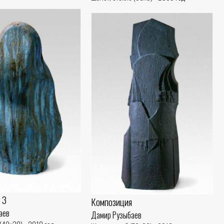
 3
Композиция
аев
Дамир Рузыбаев