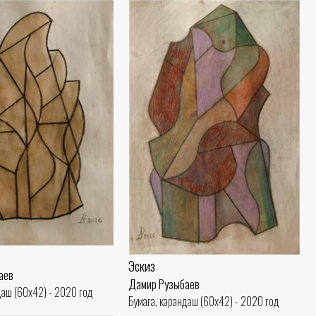
Эскиз
аев
Дамир Рузыбаев
даш (60x42) - 2020 год
Бумага, карандаш (60x42) - 2020 год