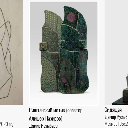
Сидящая
Риштанский мотив (соавтор
Дамир Рузыб
Алишер Назиров)
Мрамор (95x2
 2020 год
Дамир Рузыбаев