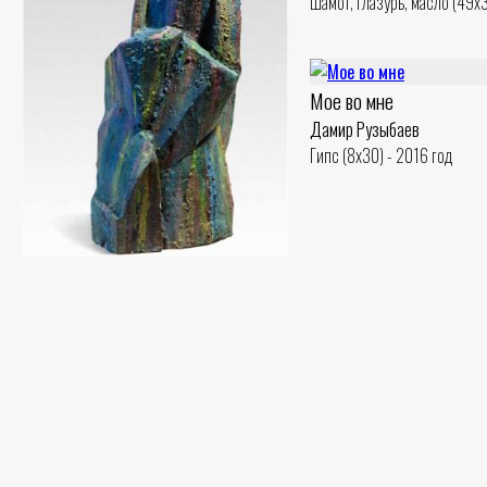
Шамот, глазурь, масло (49x3
Мое во мне
Дамир Рузыбаев
Гипс (8x30) - 2016 год
Композиция 2
Дамир Рузыбаев
Шамот, масло (37x16) - 2018 год