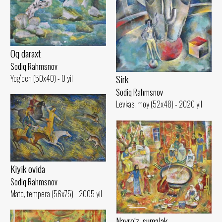
Oq daraxt
Sodiq Rahmsnov
Sirk
Yog‘och (50x40) - 0 yil
Sodiq Rahmsnov
Levkas, moy (52x48) - 2020 yil
Kiyik ovida
Sodiq Rahmsnov
Mato, tempera (56x75) - 2005 yil
Navro‘z, sumalak