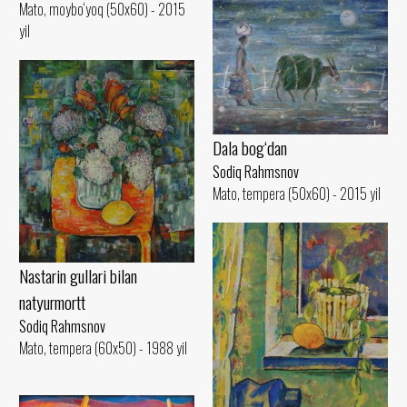
Mato, moybo‘yoq (50x60) - 2015
yil
Dala bog‘dan
Sodiq Rahmsnov
Mato, tempera (50x60) - 2015 yil
Nastarin gullari bilan
natyurmortt
Sodiq Rahmsnov
Mato, tempera (60x50) - 1988 yil