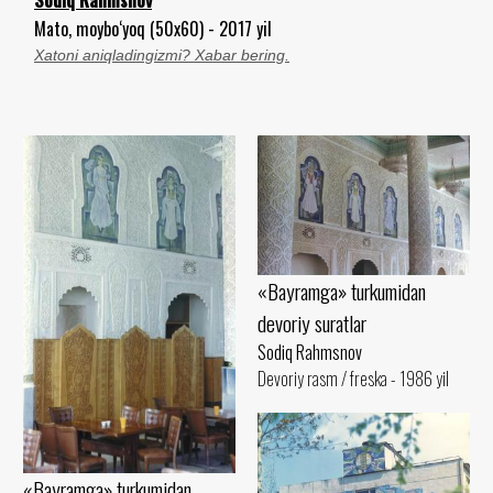
Mato, moybo‘yoq (50x60) - 2017 yil
Xatoni aniqladingizmi? Xabar bering.
«Bayramga» turkumidan
devoriy suratlar
Sodiq Rahmsnov
Devoriy rasm / freska - 1986 yil
«Bayramga» turkumidan