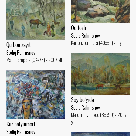
Oq tosh
Sodiq Rahmsnov
Karton. tempera (40x50) - 0 yil
Qurbon xayit
Sodiq Rahmsnov
Mato, tempera (64x75) - 2007 yil
Soy bo‘yida
Sodiq Rahmsnov
Mato, moybo‘yoq (65x90) - 2007
yil
Kuz natyurmorti
Sodiq Rahmsnov