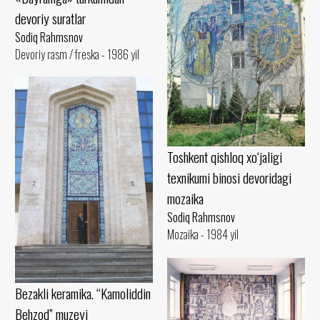
devoriy suratlar
Sodiq Rahmsnov
Devoriy rasm / freska - 1986 yil
Toshkent qishloq xo‘jaligi
texnikumi binosi devoridagi
mozaika
Sodiq Rahmsnov
Mozaika - 1984 yil
Bezakli keramika. “Kamoliddin
Behzod” muzeyi