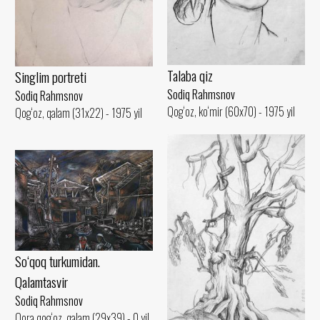
Talaba qiz
Singlim portreti
Sodiq Rahmsnov
Sodiq Rahmsnov
Qog‘oz, ko‘mir (60x70) - 1975 yil
Qog‘oz, qalam (31x22) - 1975 yil
So‘qoq turkumidan.
Qalamtasvir
Sodiq Rahmsnov
Qora qog‘oz, qalam (29x39) - 0 yil