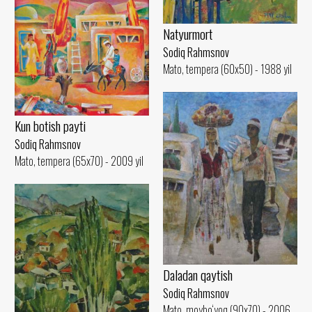
Natyurmort
Sodiq Rahmsnov
Mato, tempera (60x50) - 1988 yil
Kun botish payti
Sodiq Rahmsnov
Mato, tempera (65x70) - 2009 yil
Daladan qaytish
Sodiq Rahmsnov
Mato, moybo‘yoq (90x70) - 2006