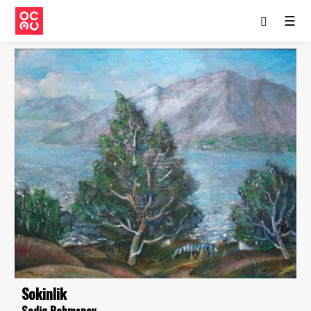
☰
Sokinlik
Sodiq Rahmsnov