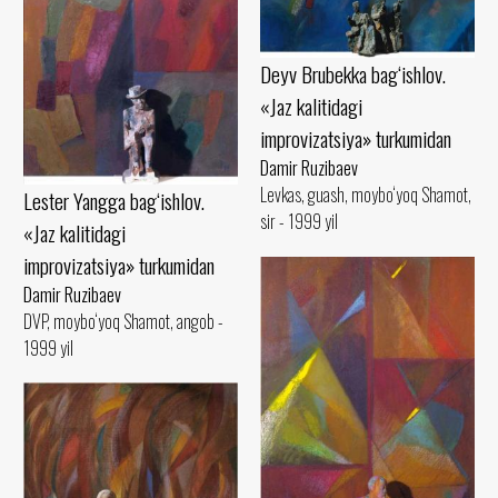
Deyv Brubekka bag‘ishlov.
«Jaz kalitidagi
improvizatsiya» turkumidan
Damir Ruzibaev
Levkas, guash, moybo‘yoq Shamot,
Lester Yangga bag‘ishlov.
sir - 1999 yil
«Jaz kalitidagi
improvizatsiya» turkumidan
Damir Ruzibaev
DVP, moybo‘yoq Shamot, angob -
1999 yil