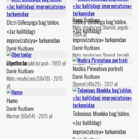
Karton, levkas Shamot, angob -
«Jaz kalitidagi
1994 yil
improvizatsiya» turkumidan
Damir Ruzibaev
Sidney Beshega bag‘ishlov.
Dizzi Gillespiga bag‘ishlov.
Mato, moybo‘yoq Shamot, angob -
«Jaz kalitidagi
«Jaz kalitidagi
1994 yil
improvizatsiya» turkumidan
improvizatsiya» turkumidan
Damir Ruzibaev
Damir Ruzibaev
Mato, moybo‘yoq Shamot, bezakli
Mato, moybo‘yoq Shamot,
Obertonlar
bo‘yash - 1994 yil
angoblar, bezakli bo‘yash - 1993 yil
Nodira Pirmatova portreti
Damir Ruzibaev
Damir Ruzibaev
Mato, moybo‘yoq (58x78) - 2015
Shamot (48x25) - 2017 yil
yil
Humo
Damir Ruzibaev
Telonious Monkka bag‘ishlov.
Marmar (80x54) - 2015 yil
«Jaz kalitidagi
improvizatsiya» turkumidan