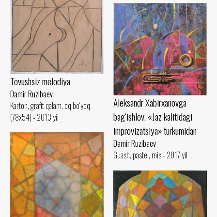
Tovushsiz melodiya
Damir Ruzibaev
Aleksandr Xabirxanovga
Karton, grafit qalam, oq bo‘yoq
bag‘ishlov. «Jaz kalitidagi
(78x54) - 2013 yil
improvizatsiya» turkumidan
Damir Ruzibaev
Guash, pastel, mis - 2017 yil