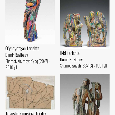
O‘ynayotgan farishta
Ikki farishta
Damir Ruzibaev
Damir Ruzibaev
Shamot, sir, moybo‘yoq (28x7) -
Shamot, guash (63x13) - 1991 yil
2010 yil
Tovushsiz musiqa. Triptix