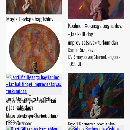
Maylz Devisga bag‘ishlov.
Koulmen Xokinsga bag‘ishlov.
«Jaz kalitidagi
«Jaz kalitidagi
improvizatsiya» turkumidan
improvizatsiya» turkumidan
Damir Ruzibaev
Damir Ruzibaev
Karton, pastel Shamot, guash -
DVP, moybo‘yoq Shamot, angob -
1990 yil
1999 yil
Billi Holidayga bag‘ishlov.
«Jaz kalitidagi
Jerri Malliganga bag‘ishlov.
improvizatsiya» turkumidan
«Jaz kalitidagi
Damir Ruzibaev
improvizatsiya» turkumidan
Mato, moybo‘yoq Shamot, angob -
1999 yil
Erroll Garnerga bag‘ishlov.
Damir Ruzibaev