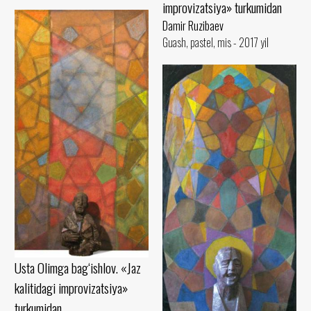
improvizatsiya» turkumidan
Damir Ruzibaev
Guash, pastel, mis - 2017 yil
Usta Olimga bag‘ishlov. «Jaz
kalitidagi improvizatsiya»
turkumidan