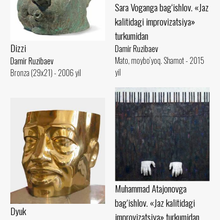
Sara Voganga bag‘ishlov. «Jaz
kalitidagi improvizatsiya»
turkumidan
Dizzi
Damir Ruzibaev
Mato, moybo‘yoq. Shamot - 2015
Damir Ruzibaev
yil
Bronza (29x21) - 2006 yil
Muhammad Atajonovga
bag‘ishlov. «Jaz kalitidagi
Dyuk
improvizatsiya» turkumidan