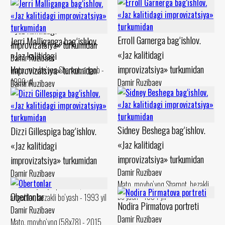
Billi Holidayga bag‘ishlov.
«Jaz kalitidagi
Erroll Garnerga bag‘ishlov.
Jerri Malliganga bag‘ishlov.
improvizatsiya» turkumidan
«Jaz kalitidagi
«Jaz kalitidagi
Damir Ruzibaev
improvizatsiya» turkumidan
improvizatsiya» turkumidan
Mato, moybo‘yoq Shamot, angob -
1999 yil
Damir Ruzibaev
Damir Ruzibaev
Mato, moybo‘yoq Shamot, angob -
Karton, levkas Shamot, angob -
1994 yil
1994 yil
Sidney Beshega bag‘ishlov.
Dizzi Gillespiga bag‘ishlov.
«Jaz kalitidagi
«Jaz kalitidagi
improvizatsiya» turkumidan
improvizatsiya» turkumidan
Damir Ruzibaev
Damir Ruzibaev
Mato, moybo‘yoq Shamot, bezakli
Mato, moybo‘yoq Shamot,
Obertonlar
bo‘yash - 1994 yil
angoblar, bezakli bo‘yash - 1993 yil
Nodira Pirmatova portreti
Damir Ruzibaev
Damir Ruzibaev
Mato, moybo‘yoq (58x78) - 2015