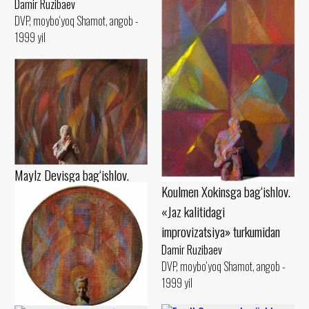
Damir Ruzibaev
DVP, moybo‘yoq Shamot, angob -
1999 yil
Maylz Devisga bag‘ishlov.
Koulmen Xokinsga bag‘ishlov.
«Jaz kalitidagi
«Jaz kalitidagi
improvizatsiya» turkumidan
improvizatsiya» turkumidan
Damir Ruzibaev
Damir Ruzibaev
Karton, pastel Shamot, guash -
DVP, moybo‘yoq Shamot, angob -
1990 yil
1999 yil