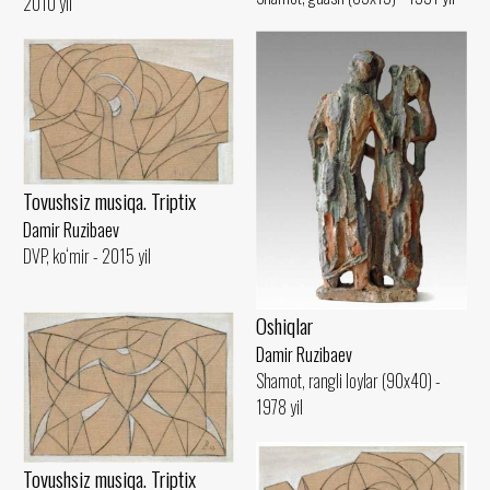
2010 yil
Tovushsiz musiqa. Triptix
Damir Ruzibaev
DVP, ko‘mir - 2015 yil
Oshiqlar
Damir Ruzibaev
Shamot, rangli loylar (90x40) -
1978 yil
Tovushsiz musiqa. Triptix