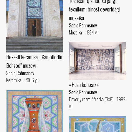
Toshkent qishloq xo‘jaligi
texnikumi binosi devoridagi
mozaika
Sodiq Rahmsnov
Mozaika - 1984 yil
Bezakli keramika. “Kamoliddin
Behzod” muzeyi
Sodiq Rahmsnov
Keramika - 2006 yil
«Hush kelibsiz»
Sodiq Rahmsnov
Devoriy rasm / freska (3x6) - 1982
yil