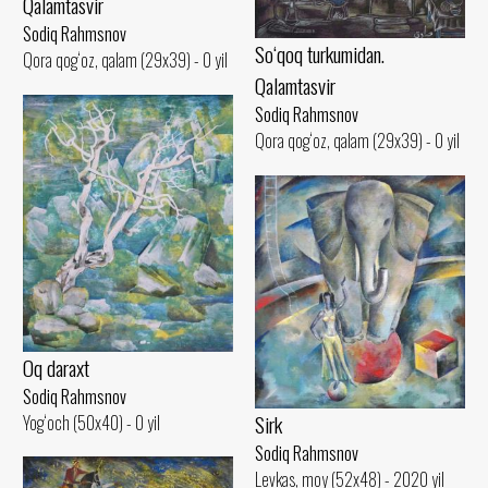
Qalamtasvir
Sodiq Rahmsnov
So‘qoq turkumidan.
Qora qog‘oz, qalam (29x39) - 0 yil
Qalamtasvir
Sodiq Rahmsnov
Qora qog‘oz, qalam (29x39) - 0 yil
Oq daraxt
Sodiq Rahmsnov
Sirk
Yog‘och (50x40) - 0 yil
Sodiq Rahmsnov
Levkas, moy (52x48) - 2020 yil