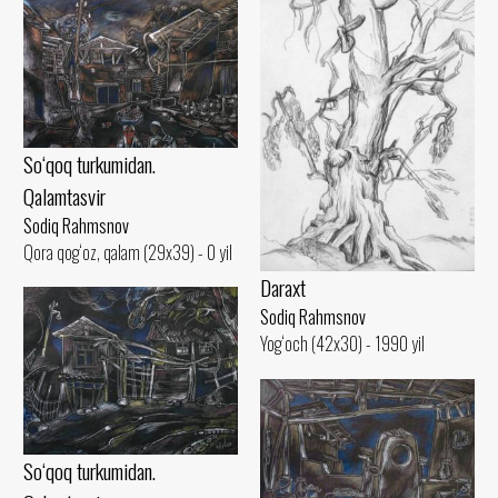
So‘qoq turkumidan.
Qalamtasvir
Sodiq Rahmsnov
Qora qog‘oz, qalam (29x39) - 0 yil
Daraxt
Sodiq Rahmsnov
Yog‘och (42x30) - 1990 yil
So‘qoq turkumidan.