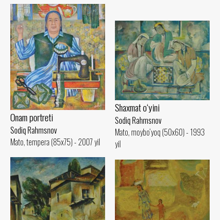
Shaxmat o‘yini
Onam portreti
Sodiq Rahmsnov
Sodiq Rahmsnov
Mato, moybo‘yoq (50x60) - 1993
Mato, tempera (85x75) - 2007 yil
yil