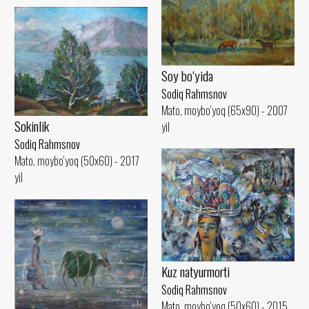
Soy bo‘yida
Sodiq Rahmsnov
Mato, moybo‘yoq (65x90) - 2007
Sokinlik
yil
Sodiq Rahmsnov
Mato, moybo‘yoq (50x60) - 2017
yil
Kuz natyurmorti
Sodiq Rahmsnov
Mato, moybo‘yoq (50x60) - 2015